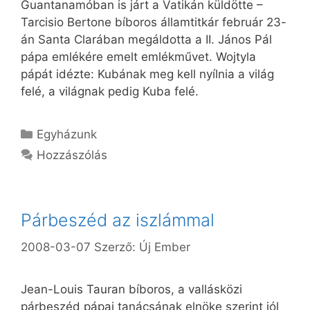
Guantanamóban is járt a Vatikán küldötte –
Tarcisio Bertone bíboros államtitkár február 23-
án Santa Clarában megáldotta a II. János Pál
pápa emlékére emelt emlékművet. Wojtyla
pápát idézte: Kubának meg kell nyílnia a világ
felé, a világnak pedig Kuba felé.
Kategória
Egyházunk
Hozzászólás
Párbeszéd az iszlámmal
2008-03-07
Szerző:
Új Ember
Jean-Louis Tauran bíboros, a vallásközi
párbeszéd pápai tanácsának elnöke szerint jól