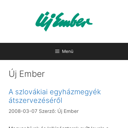
Kilépés
a
tartalomba
Menü
Új Ember
A szlovákiai egyházmegyék
átszervezéséről
2008-03-07
Szerző:
Új Ember