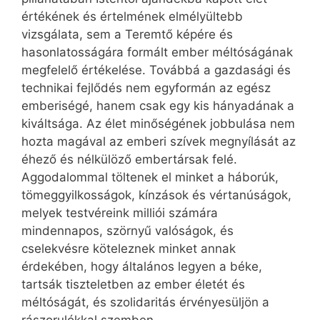
értékének és értelmének elmélyültebb
vizsgálata, sem a Teremtő képére és
hasonlatosságára formált ember méltóságának
megfelelő értékelése. Továbbá a gazdasági és
technikai fejlődés nem egyformán az egész
emberiségé, hanem csak egy kis hányadának a
kiváltsága. Az élet minőségének jobbulása nem
hozta magával az emberi szívek megnyílását az
éhező és nélkülöző embertársak felé.
Aggodalommal töltenek el minket a háborúk,
tömeggyilkosságok, kínzások és vértanúságok,
melyek testvéreink milliói számára
mindennapos, szörnyű valóságok, és
cselekvésre köteleznek minket annak
érdekében, hogy általános legyen a béke,
tartsák tiszteletben az ember életét és
méltóságát, és szolidaritás érvényesüljön a