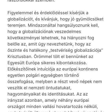
rászorulókkal szemben.
Figyelemmel és érdeklődéssel kísérjük a
globalizációt, és kívánjuk, hogy jó gyümölcsöket
teremjen. Mindazonáltal hangsúlyoznunk kell,
hogy a globalizációnak veszedelmes
következményei lehetnek, ha hiányozni fog
belőle az, amit úgy nevezhetünk, hogy az
őszinte és hatékony „testvériség globalizációja”
Krisztusban. Örömmel tölt el bennünket az
Egyesült Európa sikeres kibontakozása.
Előkészítőinek intuíciója az európai kontinens
egyetlen polgári egységben történő
összefogása, melyben a részt vevő népek nem
veszítik el nemzeti öntudatukat,
hagyományaikat és identitásukat. Az az
irányzat azonban, amely néhány európai
országot minden vallási hovatartozás nélküli,