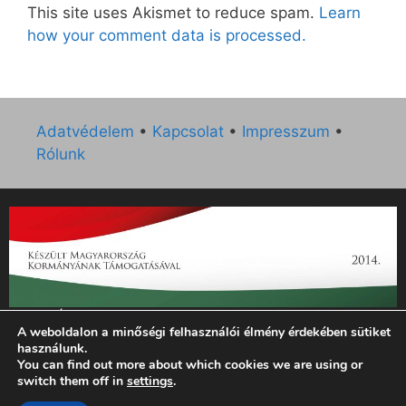
This site uses Akismet to reduce spam.
Learn
how your comment data is processed.
Adatvédelem
•
Kapcsolat
•
Impresszum
•
Rólunk
„Az Új Ember katolikus hetilap 2014. évi működésének
A weboldalon a minőségi felhasználói élmény érdekében sütiket
támogatását az EGYH-KCP-14-P-0121 sz. támogatási
használunk.
szerződés keretében 3 000 000 Ft összegben támogatta az
You can find out more about which cookies we are using or
Emberi Erőforrások Minisztériuma.”
switch them off in
settings
.