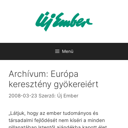
Kilépés
a
tartalomba
Menü
Archívum: Európa
keresztény gyökereiért
2008-03-23
Szerző:
Új Ember
„Látjuk, hogy az ember tudományos és
társadalmi fejlődését nem kíséri a minden
pillanatában Istentől ajándékba kapott élet