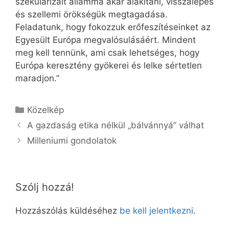
szekularizált állammá akar alakítani, visszalépés
és szellemi örökségük megtagadása.
Feladatunk, hogy fokozzuk erőfeszítéseinket az
Egyesült Európa megvalósulásáért. Mindent
meg kell tennünk, ami csak lehetséges, hogy
Európa keresztény gyökerei és lelke sértetlen
maradjon.”
Kategória
Közelkép
A gazdaság etika nélkül „bálvánnyá” válhat
Milleniumi gondolatok
Szólj hozzá!
Hozzászólás küldéséhez
be kell jelentkezni
.