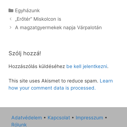
Kategória
Egyházunk
„Erőtér” Miskolcon is
A magzatgyermekek napja Várpalotán
Szólj hozzá!
Hozzászólás küldéséhez
be kell jelentkezni
.
This site uses Akismet to reduce spam.
Learn
how your comment data is processed.
Adatvédelem
•
Kapcsolat
•
Impresszum
•
Rólunk