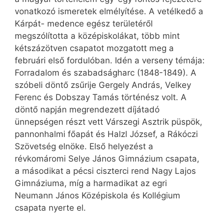
vonatkozó ismeretek elmélyítése. A vetélkedő a
Kárpát- medence egész területéről
megszólította a középiskolákat, több mint
kétszázötven csapatot mozgatott meg a
februári első fordulóban. Idén a verseny témája:
Forradalom és szabadságharc (1848-1849). A
szóbeli döntő zsűrije Gergely András, Velkey
Ferenc és Dobszay Tamás történész volt. A
döntő napján megrendezett díjátadó
ünnepségen részt vett Várszegi Asztrik püspök,
pannonhalmi főapát és Halzl József, a Rákóczi
Szövetség elnöke. Első helyezést a
révkomáromi Selye János Gimnázium csapata,
a másodikat a pécsi ciszterci rend Nagy Lajos
Gimnáziuma, míg a harmadikat az egri
Neumann János Középiskola és Kollégium
csapata nyerte el.