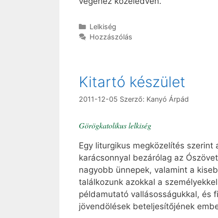
végéhez közeledvén.
Kategória
Lelkiség
Hozzászólás
Kitartó készület
2011-12-05
Szerző:
Kanyó Árpád
Görögkatolikus lelkiség
Egy liturgikus megközelítés szerin
karácsonnyal bezárólag az Ószövets
nagyobb ünnepek, valamint a kise
találkozunk azokkal a személyekkel,
példamutató vallásosságukkal, és f
jövendölések beteljesítőjének ember