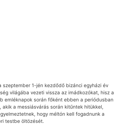
t a szeptember 1-jén kezdődő bizánci egyházi év
ég világába vezeti vissza az imádkozókat, hisz a
bb emléknapok során főként ebben a periódusban
 akik a messiásvárás során kitűntek hitükkel,
igyelmeztetnek, hogy méltón kell fogadnunk a
i testbe öltözését.