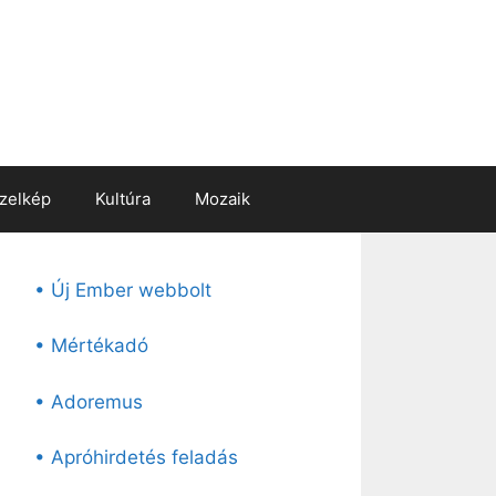
zelkép
Kultúra
Mozaik
• Új Ember webbolt
• Mértékadó
• Adoremus
• Apróhirdetés feladás