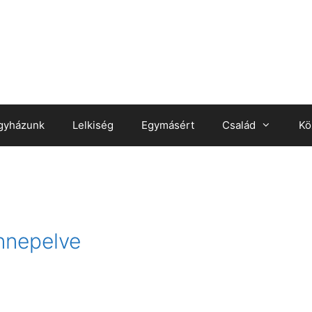
gyházunk
Lelkiség
Egymásért
Család
Kö
nnepelve