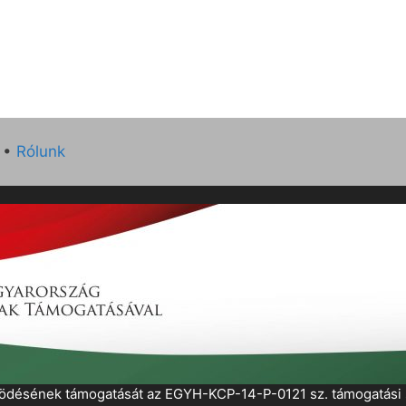
•
Rólunk
működésének támogatását az EGYH-KCP-14-P-0121 sz. támogatás