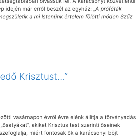
zetségtáblában olvassuk fel. A karácsonyt közvetlenül
p idején már erről beszél az egyház:
„A próféták
megszületik a mi Istenünk értelem fölötti módon Szűz
ledő Krisztust…”
ötti vasárnapon évről évre elénk állítja a törvényadás
lt „ősatyákat”, akiket Krisztus test szerinti őseinek
zefoglalja, miért fontosak ők a karácsonyi böjt