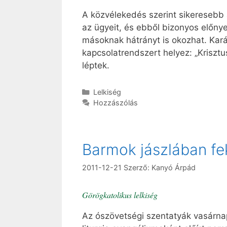
A közvélekedés szerint sikeresebb 
az ügyeit, és ebből bizonyos előny
másoknak hátrányt is okozhat. Kará
kapcsolatrendszert helyez: „Kriszt
léptek.
Kategória
Lelkiség
Hozzászólás
Barmok jászlában fe
2011-12-21
Szerző:
Kanyó Árpád
Görögkatolikus lelkiség
Az ószövetségi szentatyák vasárnap