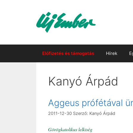
Kilépés
a
tartalomba
Előfizetés és támogatás
Hírek
E
Kanyó Árpád
Aggeus prófétával ü
2011-12-30
Szerző:
Kanyó Árpád
Görögkatolikus lelkiség