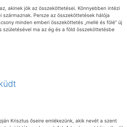
az, akinek jók az összeköttetései. Könnyebben intézi
ei származnak. Persze az összeköttetések hálója
csony minden emberi összeköttetés „mellé és fölé” új
us születésével ma az ég és a föld összeköttetésbe
küdt
ján Krisztus őseire emlékezünk, akik nevét a szent