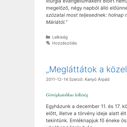
liturgia evangéliumaként előírt nem
megelőző, négy napból álló előünne
szózatai most teljesednek: holnap 
Máriától.”
Kategória
Lelkiség
Hozzászólás
„Megláttátok a köze
2011-12-14
Szerző:
Kanyó Árpád
Görögkatolikus lelkiség
Egyházunk a december 11. és 17. köz
előtt, illetve a törvény ideje alatt é
tekintünk. Emléknapjuk fő éneke öss