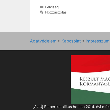
Kategória
Lelkiség
Hozzászólás
Adatvédelem
•
Kapcsolat
•
Impresszum
„Az Új Ember katolikus hetilap 2014. évi 