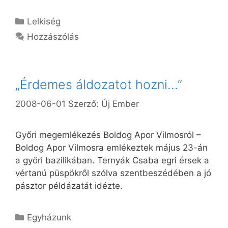
Kategória
Lelkiség
Hozzászólás
„Érdemes áldozatot hozni…”
2008-06-01
Szerző:
Új Ember
Győri megemlékezés Boldog Apor Vilmosról –
Boldog Apor Vilmosra emlékeztek május 23-án
a győri bazilikában. Ternyák Csaba egri érsek a
vértanú püspökről szólva szentbeszédében a jó
pásztor példázatát idézte.
Kategória
Egyházunk