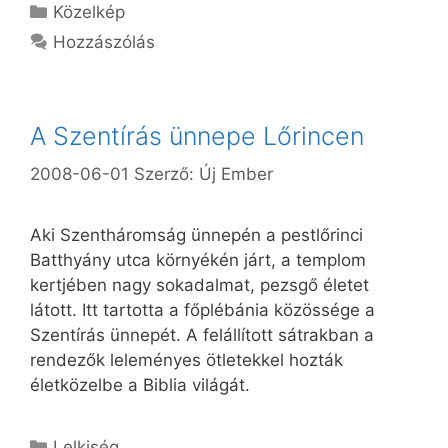
Kategória
Közelkép
Hozzászólás
A Szentírás ünnepe Lőrincen
2008-06-01
Szerző:
Új Ember
Aki Szentháromság ünnepén a pestlőrinci
Batthyány utca környékén járt, a templom
kertjében nagy sokadalmat, pezsgő életet
látott. Itt tartotta a főplébánia közössége a
Szentírás ünnepét. A felállított sátrakban a
rendezők leleményes ötletekkel hozták
életközelbe a Biblia világát.
Kategória
Lelkiség