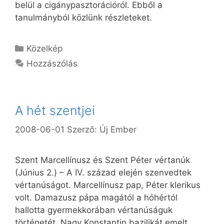
belül a cigánypasztorációról. Ebből a
tanulmányból közlünk részleteket.
Kategória
Közelkép
Hozzászólás
A hét szentjei
2008-06-01
Szerző:
Új Ember
Szent Marcellínusz és Szent Péter vértanúk
(Június 2.) – A IV. század elején szenvedtek
vértanúságot. Marcellínusz pap, Péter klerikus
volt. Damazusz pápa magától a hóhértól
hallotta gyermekkorában vértanúságuk
történetét. Nagy Konstantin bazilikát emelt