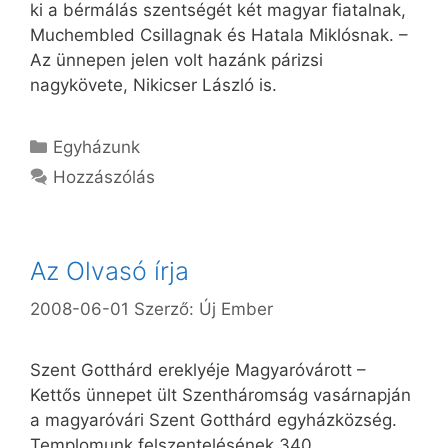
ki a bérmálás szentségét két magyar fiatalnak,
Muchembled Csillagnak és Hatala Miklósnak. –
Az ünnepen jelen volt hazánk párizsi
nagykövete, Nikicser László is.
Kategória
Egyházunk
Hozzászólás
Az Olvasó írja
2008-06-01
Szerző:
Új Ember
Szent Gotthárd ereklyéje Magyaróvárott –
Kettős ünnepet ült Szentháromság vasárnapján
a magyaróvári Szent Gotthárd egyházközség.
Templomunk felszentelésének 340.