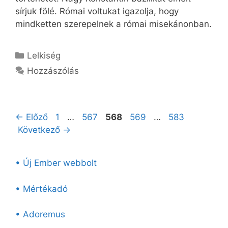
sírjuk fölé. Római voltukat igazolja, hogy
mindketten szerepelnek a római misekánonban.
Kategória
Lelkiség
Hozzászólás
Oldal
Oldal
Oldal
Oldal
Oldal
←
Előző
1
…
567
568
569
…
583
Következő
→
• Új Ember webbolt
• Mértékadó
• Adoremus