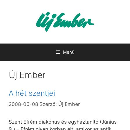
Kilépés
a
tartalomba
Menü
Új Ember
A hét szentjei
2008-06-08
Szerző:
Új Ember
Szent Efrém diakónus és egyháztanító (Június
9.) – Efrém olyan korban élt, amikor az antik