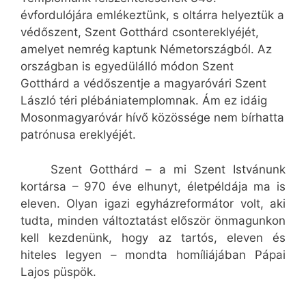
évfordulójára emlékeztünk, s oltárra helyeztük a
védőszent, Szent Gotthárd csontereklyéjét,
amelyet nemrég kaptunk Németországból. Az
országban is egyedülálló módon Szent
Gotthárd a védőszentje a magyaróvári Szent
László téri plébániatemplomnak. Ám ez idáig
Mosonmagyaróvár hívő közössége nem bírhatta
patrónusa ereklyéjét.
Szent Gotthárd – a mi Szent Istvánunk
kortársa – 970 éve elhunyt, életpéldája ma is
eleven. Olyan igazi egyházreformátor volt, aki
tudta, minden változtatást először önmagunkon
kell kezdenünk, hogy az tartós, eleven és
hiteles legyen – mondta homíliájában Pápai
Lajos püspök.