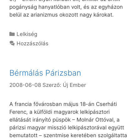
pogányság hanyatlóban volt, és az egyházon
belül az arianizmus okozott nagy károkat.
Kategória
Lelkiség
Hozzászólás
Bérmálás Párizsban
2008-06-08
Szerző:
Új Ember
A francia fővárosban május 18-án Cserháti
Ferenc, a külföldi magyarok lelkipásztori
ellátását irányító püspök – Molnár Ottóval, a
párizsi magyar misszió lelkipásztorával együtt
bemutatott – szentmise keretében szolgáltatta