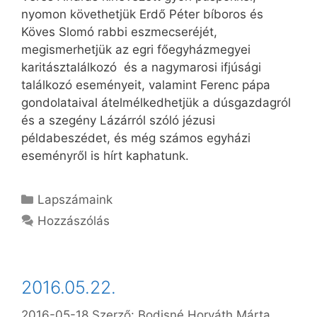
nyomon követhetjük Erdő Péter bíboros és
Köves Slomó rabbi eszmecseréjét,
megismerhetjük az egri főegyházmegyei
karitásztalálkozó és a nagymarosi ifjúsági
találkozó eseményeit, valamint Ferenc pápa
gondolataival átelmélkedhetjük a dúsgazdagról
és a szegény Lázárról szóló jézusi
példabeszédet, és még számos egyházi
eseményről is hírt kaphatunk.
Kategória
Lapszámaink
Hozzászólás
2016.05.22.
2016-05-18
Szerző:
Bodisné Horváth Márta