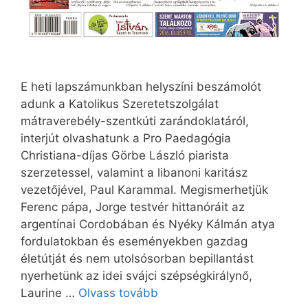
E heti lapszámunkban helyszíni beszámolót
adunk a Katolikus Szeretetszolgálat
mátraverebély-szentkúti zarándoklatáról,
interjút olvashatunk a Pro Paedagógia
Christiana-díjas Görbe László piarista
szerzetessel, valamint a libanoni karitász
vezetőjével, Paul Karammal. Megismerhetjük
Ferenc pápa, Jorge testvér hittanóráit az
argentínai Cordobában és Nyéky Kálmán atya
fordulatokban és eseményekben gazdag
életútját és nem utolsósorban bepillantást
nyerhetünk az idei svájci szépségkirálynő,
Laurine …
Olvass tovább