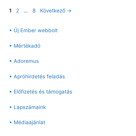
Oldal
Oldal
Oldal
1
2
…
8
Következő
→
• Új Ember webbolt
• Mértékadó
• Adoremus
• Apróhirdetés feladás
• Előfizetés és támogatás
• Lapszámaink
• Médiaajánlat