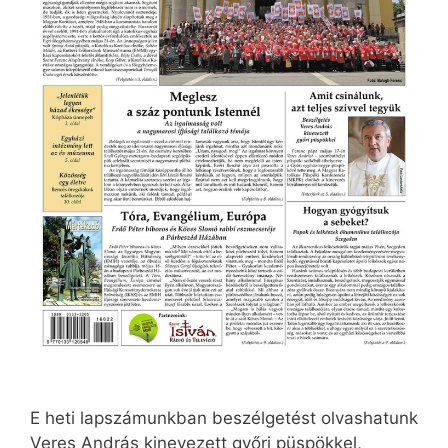
E heti lapszámunkban beszélgetést olvashatunk
Veres András kinevezett győri püspökkel,