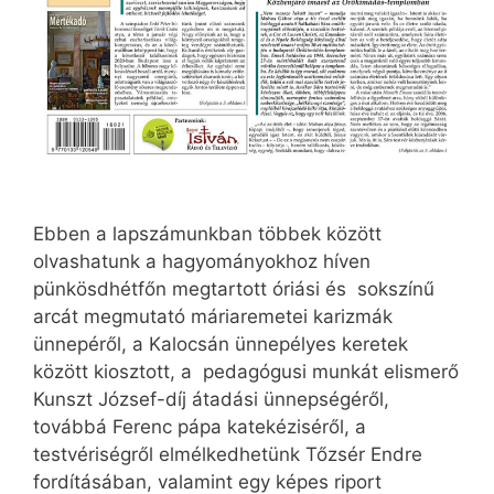
Ebben a lapszámunkban többek között
olvashatunk a hagyományokhoz híven
pünkösdhétfőn megtartott óriási és sokszínű
arcát megmutató máriaremetei karizmák
ünnepéről, a Kalocsán ünnepélyes keretek
között kiosztott, a pedagógusi munkát elismerő
Kunszt József-díj átadási ünnepségéről,
továbbá Ferenc pápa katekéziséről, a
testvériségről elmélkedhetünk Tőzsér Endre
fordításában, valamint egy képes riport