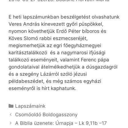
E heti lapszámunkban beszélgetést olvashatunk
Veres András kinevezett győri püspökkel,
nyomon követhetjük Erdő Péter bíboros és
Köves Slomó rabbi eszmecseréjét,
megismerhetjük az egri főegyházmegyei
karitásztalálkozó és a nagymarosi ifjúsági
találkozó eseményeit, valamint Ferenc pápa
gondolataival átelmélkedhetjük a dúsgazdagról
és a szegény Lázárról szóló jézusi
példabeszédet, és még számos egyházi
eseményről is hírt kaphatunk.
Kategória
Lapszámaink
Csomóoldó Boldogasszony
A Biblia üzenete: Úrnapja – Lk 9,11b –17