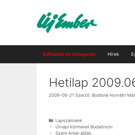
Kilépés
a
tartalomba
Előfizetés és támogatás
Hírek
E
Hetilap 2009.06
2009-06-21
Szerző:
Bodisné Horváth Már
Kategória
Lapszámaink
Úrnapi körmenet Budaörsön
Szent Antal-áldás