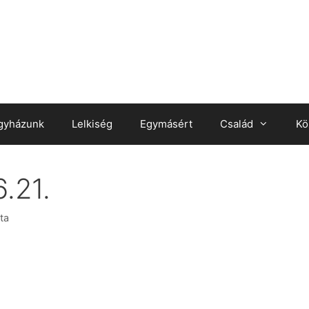
gyházunk
Lelkiség
Egymásért
Család
Kö
.21.
ta