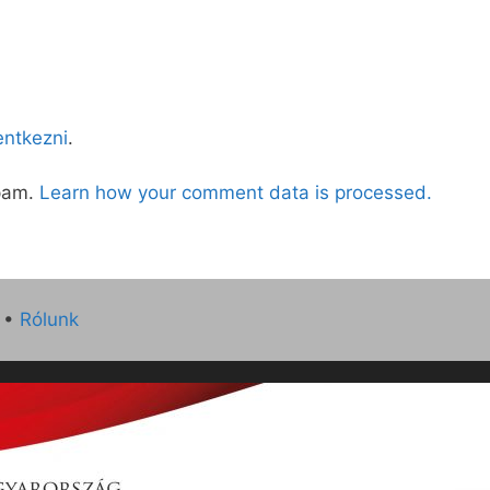
lentkezni
.
spam.
Learn how your comment data is processed.
•
Rólunk