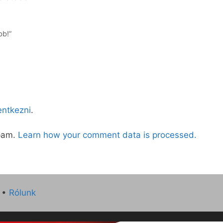
bb!”
lentkezni
.
spam.
Learn how your comment data is processed.
•
Rólunk