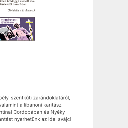
ély-szentkúti zarándoklatáról,
alamint a libanoni karitász
gentínai Cordobában és Nyéky
tást nyerhetünk az idei svájci