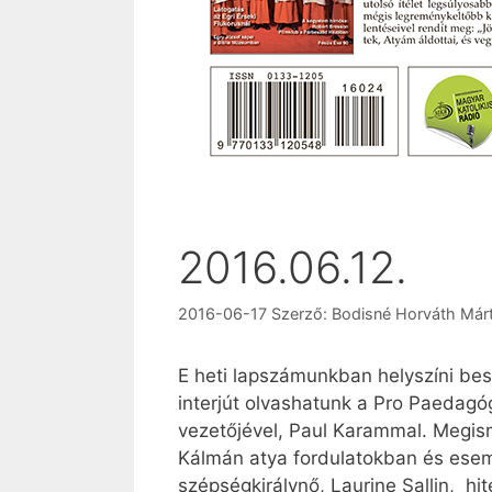
2016.06.12.
2016-06-17
Szerző:
Bodisné Horváth Már
E heti lapszámunkban helyszíni bes
interjút olvashatunk a Pro Paedagóg
vezetőjével, Paul Karammal. Megism
Kálmán atya fordulatokban és esemé
szépségkirálynő, Laurine Sallin, hit