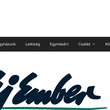
gyházunk
Lelkiség
Egymásért
Család
Kö