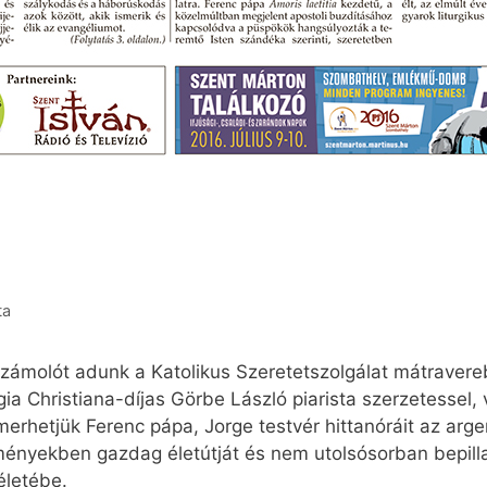
ta
zámolót adunk a Katolikus Szeretetszolgálat mátravereb
ia Christiana-díjas Görbe László piarista szerzetessel, v
erhetjük Ferenc pápa, Jorge testvér hittanóráit az ar
nyekben gazdag életútját és nem utolsósorban bepillan
életébe.