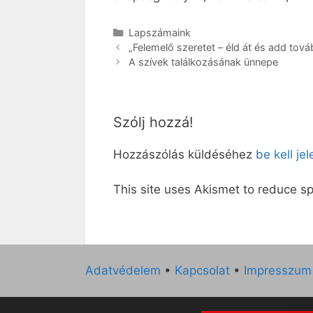
Kategória
Lapszámaink
„Felemelő szeretet – éld át és add tová
A szívek találkozásának ünnepe
Szólj hozzá!
Hozzászólás küldéséhez
be kell je
This site uses Akismet to reduce 
Adatvédelem
•
Kapcsolat
•
Impresszum