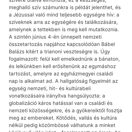
szívére utalva elmondta, ez a készséges,
meghalló szív számunkra is példát jelenthet, és
a Jézussal való mind teljesebb egységre hív: a
szíveknek arra az egységére és találkozására,
amelynek a tettekben is meg kell mutatkoznia.
A szintén június 4-én ünnepelt nemzeti
összetartozás napjához kapcsolódóan Bábel
Balázs kitért a trianoni veszteségre is. Úgy
fogalmazott: felül kell emelkednünk a bánaton,
és lelkünkben kell erősítenünk az egymáshoz
tartozást, amelyre az egyházmegyei családi
nap is alkalmat ad. A hallgatóság figyelmét az
egység nemzeti, hit- és kultúrabeli
vonatkozásaira irányítva hangsúlyozta: a
globalizáció káros hatással van a családi és
nemzeti közösségekre, és a gyökereiktől fosztja
meg az embereket. Kötődés, vallás és kultúra
nélkül pedig közömbössé válhatunk a minket