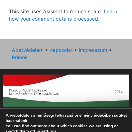
This site uses Akismet to reduce spam.
Learn
how your comment data is processed.
Adatvédelem
•
Kapcsolat
•
Impresszum
•
Rólunk
„Az Új Ember katolikus hetilap 2014. évi működésének
A weboldalon a minőségi felhasználói élmény érdekében sütiket
támogatását az EGYH-KCP-14-P-0121 sz. támogatási
használunk.
szerződés keretében 3 000 000 Ft összegben támogatta az
You can find out more about which cookies we are using or
Emberi Erőforrások Minisztériuma.”
switch them off in
settings
.