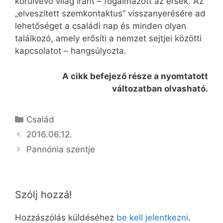
körülvevő világ iránt – fogalmazott az érsek. Az
„elveszített szemkontaktus” visszanyerésére ad
lehetőséget a családi nap és minden olyan
találkozó, amely erősíti a nemzet sejtjei közötti
kapcsolatot – hangsúlyozta.
A cikk befejező része a nyomtatott
változatban olvasható.
Kategória
Család
2016.06.12.
Pannónia szentje
Szólj hozzá!
Hozzászólás küldéséhez
be kell jelentkezni
.