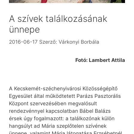
A szívek találkozásának
ünnepe
2016-06-17
Szerző:
Várkonyi Borbála
Fotó: Lambert Attila
A Kecskemét-széchenyivárosi Közösségépítő
Egyesület által működtetett Parázs Pasztorális
Központ szervezésében megvalósult
rendezvénnyel kapcsolatban Bábel Balázs
érsek úgy fogalmazott: a találkozónak külön
hangsúlyt ad Mária szeplőtelen szívének
ünnepe, valamint Mária látogatása Erzsébetnél,