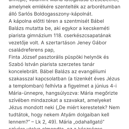
amelynek emlékére szentelték az arborétumban
álló Sarlós Boldogasszony-kápolnát.
A kápolna előtti téren a szentmisét Bábel
Balázs mutatta be, aki egykor a kecskeméti
piarista gimnázium 118. cserkészcsapatának
vezetője volt. A szertartáson Jeney Gábor
családreferens pap,
Finta József pasztorális püspöki helynök és
Szabó István piarista szerzetes tanár
koncelebrált. Bábel Balázs az evangéliumi
szakasszal kapcsolatban (a tizenkét éves Jézus
a templomban) felhívta a figyelmet a június 4-i
Mária-ünnepre, hangsúlyozva: Mária megőrizte
szívében mindazokat a szavakat, amelyeket
Jézus mondott neki („De miért kerestetek? Nem
tudtátok, hogy nekem Atyám dolgaiban kell
lennem?” – Lk 2, 49). Mária „odahallgató”