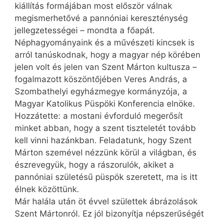
kiállítás formájában most először válnak
megismerhetővé a pannóniai kereszténység
jellegzetességei – mondta a főapát.
Néphagyományaink és a művészeti kincsek is
arról tanúskodnak, hogy a magyar nép körében
jelen volt és jelen van Szent Márton kultusza –
fogalmazott köszöntőjében Veres András, a
Szombathelyi egyházmegye kormányzója, a
Magyar Katolikus Püspöki Konferencia elnöke.
Hozzátette: a mostani évforduló megerősít
minket abban, hogy a szent tiszteletét tovább
kell vinni hazánkban. Feladatunk, hogy Szent
Márton szemével nézzünk körül a világban, és
észrevegyük, hogy a rászorulók, akiket a
pannóniai születésű püspök szeretett, ma is itt
élnek közöttünk.
Már halála után öt évvel születtek ábrázolások
Szent Mártonról. Ez jól bizonyítja népszerűségét