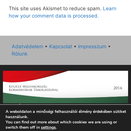
This site uses Akismet to reduce spam.
Learn
how your comment data is processed.
Adatvédelem
•
Kapcsolat
•
Impresszum
•
Rólunk
„Az Új Ember katolikus hetilap 2014. évi működésének
A weboldalon a minőségi felhasználói élmény érdekében sütiket
támogatását az EGYH-KCP-14-P-0121 sz. támogatási
használunk.
szerződés keretében 3 000 000 Ft összegben támogatta az
You can find out more about which cookies we are using or
Emberi Erőforrások Minisztériuma.”
switch them off in
settings
.