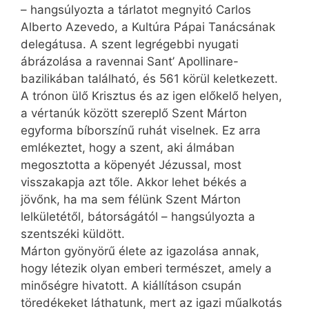
– hangsúlyozta a tárlatot megnyitó Carlos
Alberto Azevedo, a Kultúra Pápai Tanácsának
delegátusa. A szent legrégebbi nyugati
ábrázolása a ravennai Sant’ Apollinare-
bazilikában található, és 561 körül keletkezett.
A trónon ülő Krisztus és az igen előkelő helyen,
a vértanúk között szereplő Szent Márton
egyforma bíborszínű ruhát viselnek. Ez arra
emlékeztet, hogy a szent, aki álmában
megosztotta a köpenyét Jézussal, most
visszakapja azt tőle. Akkor lehet békés a
jövőnk, ha ma sem félünk Szent Márton
lelkületétől, bátorságától – hangsúlyozta a
szentszéki küldött.
Márton gyönyörű élete az igazolása annak,
hogy létezik olyan emberi természet, amely a
minőségre hivatott. A kiállításon csupán
töredékeket láthatunk, mert az igazi műalkotás