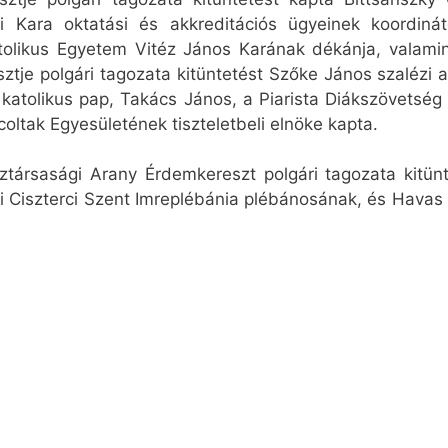
Kara oktatási és akkreditációs ügyeinek koordinát
tolikus Egyetem Vitéz János Karának dékánja, valami
tje polgári tagozata kitüntetést Szőke János szalézi 
katolikus pap, Takács János, a Piarista Diákszövetség
ltak Egyesületének tiszteletbeli elnöke kapta.
ztársasági Arany Érdemkereszt polgári tagozata kitü
i Ciszterci Szent Imreplébánia plébánosának, és Havas I