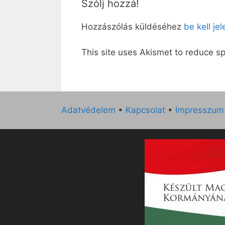
Szólj hozzá!
Hozzászólás küldéséhez
be kell je
This site uses Akismet to reduce 
Adatvédelem
•
Kapcsolat
•
Impresszum