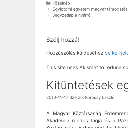
Kategória
Közelkép
Egyiptomi egyetem magyar támogatás
Jegyzetlap a nyárról
Szólj hozzá!
Hozzászólás küldéséhez
be kell je
This site uses Akismet to reduce 
Kitüntetések e
2010-11-17
Szerző:
Körössy László
A Magyar Köztársaság Érdemrend
Akadémia rendes tagja és a Pázm
Köztársasági Érdemrend tisztiker