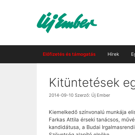
Kilépés
a
tartalomba
Előfizetés és támogatás
Hírek
E
Kitüntetések e
2014-09-10
Szerző:
Új Ember
Kiemelkedő színvonalú munkája elis
Farkas Attila érseki tanácsos, műv
kandidátusa, a Budai Irgalmasrendi
Szövetség alapító elnöke.