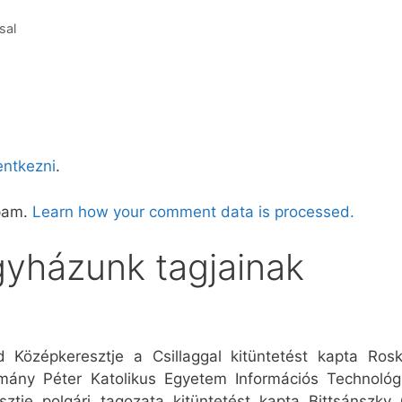
sal
lentkezni
.
spam.
Learn how your comment data is processed.
gyházunk tagjainak
 Középkeresztje a Csillaggal kitüntetést kapta R
ány Péter Katolikus Egyetem Információs Technológ
esztje polgári tagozata kitüntetést kapta Bittsánszk