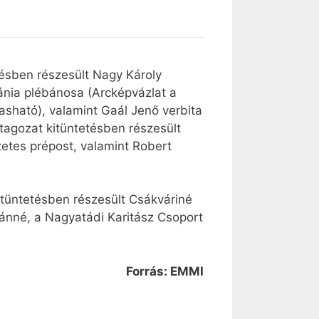
ésben részesült Nagy Károly
ánia plébánosa (Arcképvázlat a
asható), valamint Gaál Jenő verbita
tagozat kitüntetésben részesült
etes prépost, valamint Robert
tüntetésben részesült Csákváriné
tánné, a Nagyatádi Karitász Csoport
Forrás: EMMI