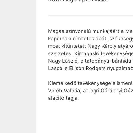
Magas színvonalú munkájáért a Mag
kapornaki címzetes apát, székeseg
most kitüntetett Nagy Károly atyáró
szerzetes. Kimagasló tevékenysége
Nagy László, a tatabánya-bánhidai 
Lascelle Ellison Rodgers nyugalmaz
Kiemelkedő tevékenysége elismerés
Veréb Valéria, az egri Gárdonyi Gé
alapító tagja.