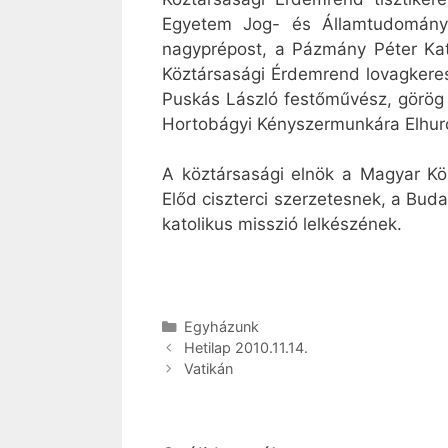
Egyetem Jog- és Államtudományi 
nagyprépost, a Pázmány Péter Ka
Köztársasági Érdemrend lovagkeresz
Puskás László festőművész, görög 
Hortobágyi Kényszermunkára Elhurco
A köztársasági elnök a Magyar Kö
Előd ciszterci szerzetesnek, a Buda
katolikus misszió lelkészének.
Kategória
Egyházunk
Hetilap 2010.11.14.
Vatikán