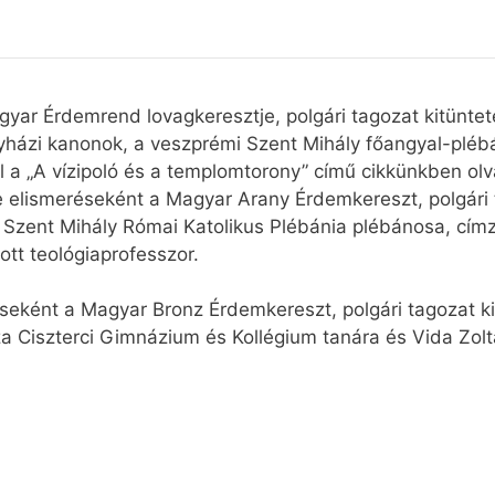
yar Érdemrend lovagkeresztje, polgári tagozat kitüntet
yházi kanonok, a veszprémi Szent Mihály főangyal-pléb
l a „A vízipoló és a templomtorony” című cikkünkben olv
 elismeréseként a Magyar Arany Érdemkereszt, polgári 
Szent Mihály Római Katolikus Plébánia plébánosa, címz
ott teológiaprofesszor.
eként a Magyar Bronz Érdemkereszt, polgári tagozat ki
za Ciszterci Gimnázium és Kollégium tanára és Vida Zol