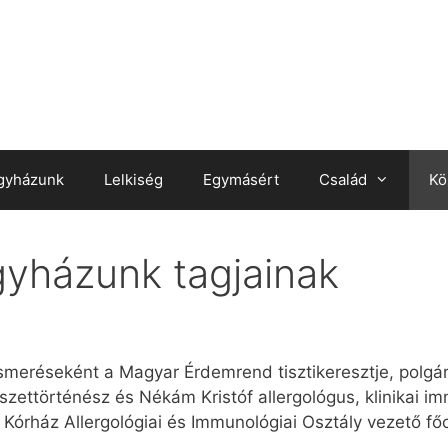
gyházunk
Lelkiség
Egymásért
Család
Kö
gyházunk tagjainak
meréseként a Magyar Érdemrend tisztikeresztje, polgári
észettörténész és Nékám Kristóf allergológus, klinikai
 Kórház Allergológiai és Immunológiai Osztály vezető fő