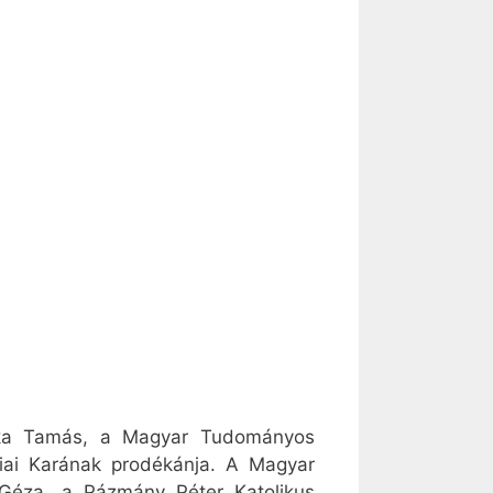
oska Tamás, a Magyar Tudományos
iai Karának prodékánja. A Magyar
y Géza, a Pázmány Péter Katolikus