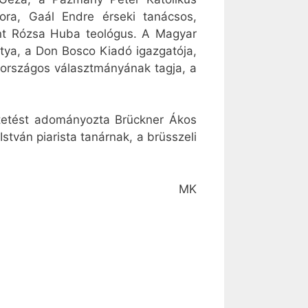
ora, Gaál Endre érseki tanácsos,
nt Rózsa Huba teológus. A Magyar
atya, a Don Bosco Kiadó igazgatója,
 országos választmányának tagja, a
ntetést adományozta Brückner Ákos
stván piarista tanárnak, a brüsszeli
MK