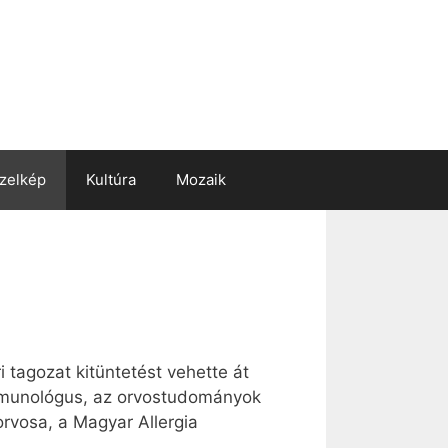
zelkép
Kultúra
Mozaik
 tagozat kitüntetést vehette át
 immunológus, az orvostudományok
orvosa, a Magyar Allergia