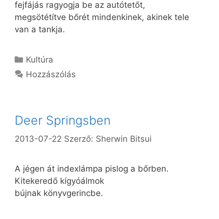
fejfájás ragyogja be az autótetőt,
megsötétítve bőrét mindenkinek, akinek tele
van a tankja.
Kategória
Kultúra
Hozzászólás
Deer Springsben
2013-07-22
Szerző:
Sherwin Bitsui
A jégen át indexlámpa pislog a bőrben.
Kitekeredő kígyóálmok
bújnak könyvgerincbe.