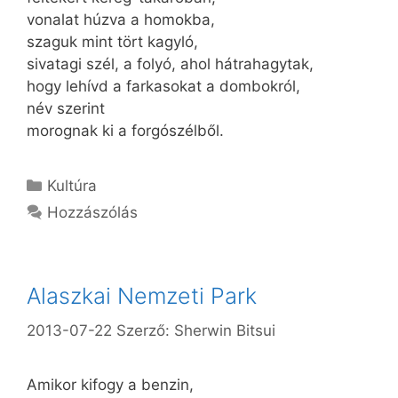
vonalat húzva a homokba,
szaguk mint tört kagyló,
sivatagi szél, a folyó, ahol hátrahagytak,
hogy lehívd a farkasokat a dombokról,
név szerint
morognak ki a forgószélből.
Kategória
Kultúra
Hozzászólás
Alaszkai Nemzeti Park
2013-07-22
Szerző:
Sherwin Bitsui
Amikor kifogy a benzin,