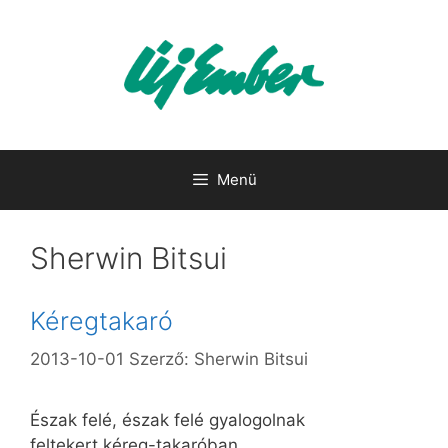
Kilépés
a
tartalomba
Menü
Sherwin Bitsui
Kéregtakaró
2013-10-01
Szerző:
Sherwin Bitsui
Észak felé, észak felé gyalogolnak
feltekert kéreg-takaróban,