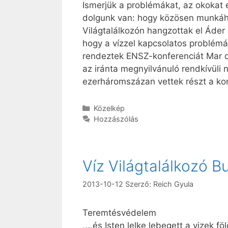
Ismerjük a problémákat, az okokat é
dolgunk van: hogy közösen munkáho
Világtalálkozón hangzottak el Áder 
hogy a vízzel kapcsolatos problémá
rendeztek ENSZ-konferenciát Mar de
az iránta megnyilvánuló rendkívüli
ezerháromszázan vettek részt a ko
Kategória
Közelkép
Hozzászólás
Víz Világtalálkozó 
2013-10-12
Szerző:
Reich Gyula
Teremtésvédelem
„…és Isten lelke lebegett a vizek f