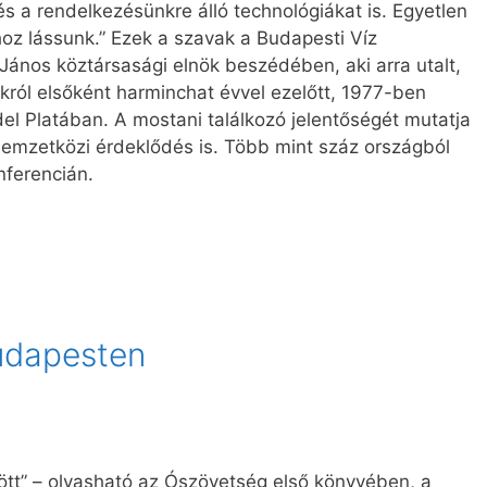
s a rendelkezésünkre álló technológiákat is. Egyetlen
z lássunk.” Ezek a szavak a Budapesti Víz
János köztársasági elnök beszédében, aki arra utalt,
król elsőként harminchat évvel ezelőtt, 1977-ben
l Platában. A mostani találkozó jelentőségét mutatja
 nemzetközi érdeklődés is. Több mint száz országból
nferencián.
Budapesten
ölött” – olvasható az Ószövetség első könyvében, a