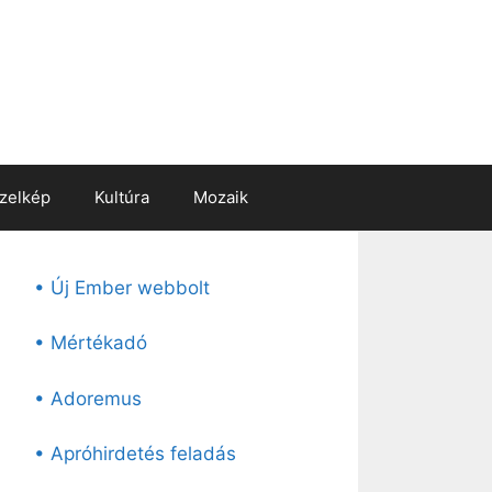
zelkép
Kultúra
Mozaik
• Új Ember webbolt
• Mértékadó
• Adoremus
• Apróhirdetés feladás