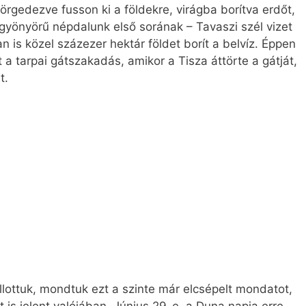
rgedezve fusson ki a földekre, virágba borítva erdőt,
gyönyörű népdalunk első sorának – ­Tavaszi szél vizet
 is közel százezer hektár földet borít a belvíz. Éppen
 a tarpai gátszakadás, amikor a Tisza áttörte a gátját,
t.
ottuk, mondtuk ezt a szinte már elcsépelt mondatot,
 is jelent valójában. Június 29-e, a Duna napja erre