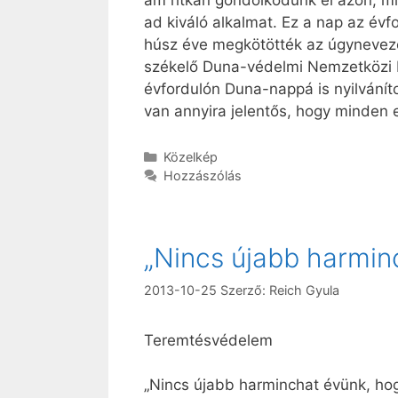
ad kiváló alkalmat. Ez a nap az év
húsz éve megkötötték az úgynevezet
székelő Duna-védelmi Nemzetközi Bi
évfordulón Duna-nappá is nyilvánít
van annyira jelentős, hogy minden e
Kategória
Közelkép
Hozzászólás
„Nincs újabb harmin
2013-10-25
Szerző:
Reich Gyula
Teremtésvédelem
„Nincs újabb harminchat évünk, hogy