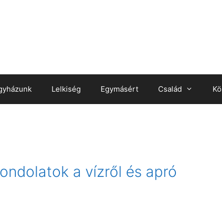
gyházunk
Lelkiség
Egymásért
Család
Kö
ndolatok a vízről és apró