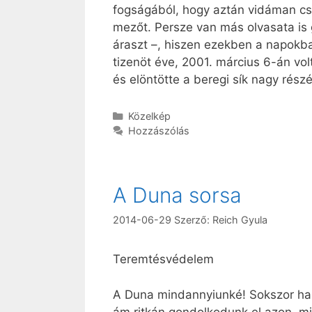
fogságából, hogy aztán vidáman csö
mezőt. Persze van más olvasata is 
áraszt –, hiszen ezekben a napokban
tizenöt éve, 2001. március 6-án volt
és elöntötte a beregi sík nagy részé
Kategória
Közelkép
Hozzászólás
A Duna sorsa
2014-06-29
Szerző:
Reich Gyula
Teremtésvédelem
A Duna mindannyiunké! Sokszor hall
ám ritkán gondolkodunk el azon, mit