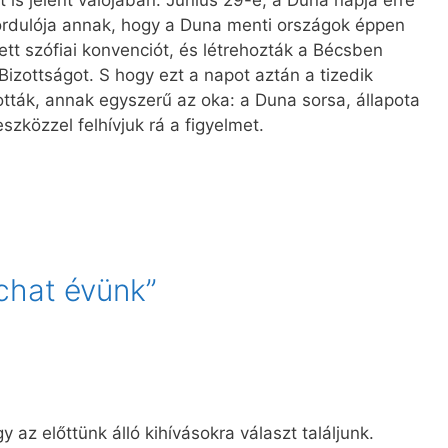
fordulója annak, hogy a Duna menti országok éppen
t szófiai konvenciót, és létrehozták a Bécsben
zottságot. S hogy ezt a napot aztán a tizedik
ották, annak egyszerű az oka: a Duna sorsa, állapota
szközzel felhívjuk rá a figyelmet.
chat évünk”
 az előttünk álló kihívásokra választ találjunk.