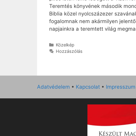
Teremtés könyvének második mondat
Biblia közel nyolcszázezer szavának
fogalomnak nem akármilyen jelentő
napjainkra a teremtett világ megma
Kategória
Közelkép
Hozzászólás
Adatvédelem
•
Kapcsolat
•
Impresszum