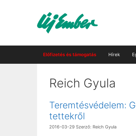
Kilépés
a
tartalomba
Előfizetés és támogatás
Hírek
E
Reich Gyula
Teremtésvédelem: Go
tettekről
2016-03-29
Szerző:
Reich Gyula