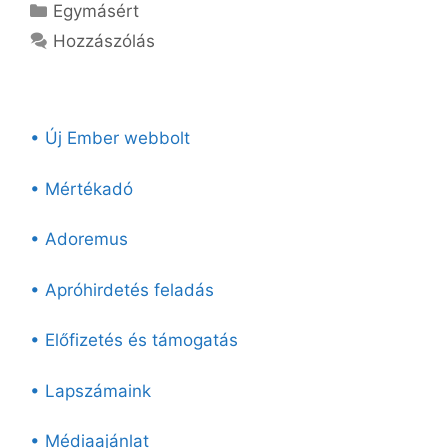
Kategória
Egymásért
Hozzászólás
• Új Ember webbolt
• Mértékadó
• Adoremus
• Apróhirdetés feladás
• Előfizetés és támogatás
• Lapszámaink
• Médiaajánlat