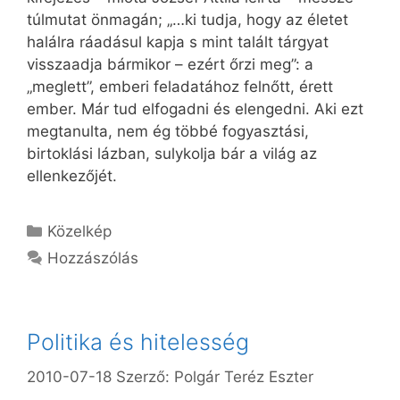
túlmutat önmagán; „…ki tudja, hogy az életet
halálra ráadásul kapja s mint talált tárgyat
visszaadja bármikor – ezért őrzi meg”: a
„meglett”, emberi feladatához felnőtt, érett
ember. Már tud elfogadni és elengedni. Aki ezt
megtanulta, nem ég többé fogyasztási,
birtoklási lázban, sulykolja bár a világ az
ellenkezőjét.
Kategória
Közelkép
Hozzászólás
Politika és hitelesség
2010-07-18
Szerző:
Polgár Teréz Eszter