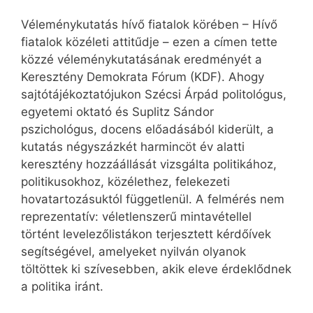
Véleménykutatás hívő fiatalok körében – Hívő
fiatalok közéleti attitűdje – ezen a címen tette
közzé véleménykutatásának eredményét a
Keresztény Demokrata Fórum (KDF). Ahogy
sajtótájékoztatójukon Szécsi Árpád politológus,
egyetemi oktató és Suplitz Sándor
pszichológus, docens előadásából kiderült, a
kutatás négyszázkét harmincöt év alatti
keresztény hozzáállását vizsgálta politikához,
politikusokhoz, közélethez, felekezeti
hovatartozásuktól függetlenül. A felmérés nem
reprezentatív: véletlenszerű mintavétellel
történt levelezőlistákon terjesztett kérdőívek
segítségével, amelyeket nyilván olyanok
töltöttek ki szívesebben, akik eleve érdeklődnek
a politika iránt.