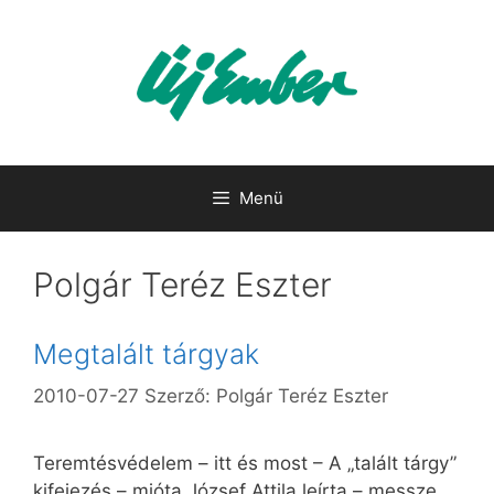
Kilépés
a
tartalomba
Menü
Polgár Teréz Eszter
Megtalált tárgyak
2010-07-27
Szerző:
Polgár Teréz Eszter
Teremtésvédelem – itt és most – A „talált tárgy”
kifejezés – mióta József Attila leírta – messze