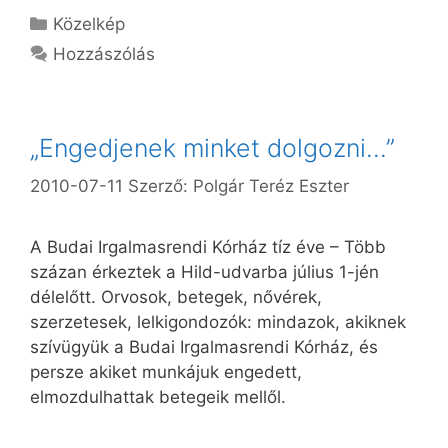
Kategória
Közelkép
Hozzászólás
„Engedjenek minket dolgozni…”
2010-07-11
Szerző:
Polgár Teréz Eszter
A Budai Irgalmasrendi Kórház tíz éve – Több
százan érkeztek a Hild-udvarba július 1-jén
délelőtt. Orvosok, betegek, nővérek,
szerzetesek, lelkigondozók: mindazok, akiknek
szívügyük a Budai Irgalmasrendi Kórház, és
persze akiket munkájuk engedett,
elmozdulhattak betegeik mellől.