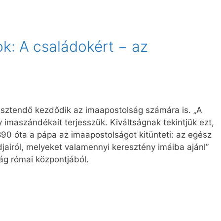
k: A családokért − az
esztendő kezdődik az imaapostolság számára is. „A
 imaszándékait terjesszük. Kiváltságnak tekintjük ezt,
0 óta a pápa az imaapostolságot kitünteti: az egész
djairól, melyeket valamennyi keresztény imáiba ajánl”
ság római központjából.