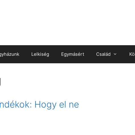
gyházunk
Lelkiség
Egymásért
Család
Kö
J
ndékok: Hogy el ne