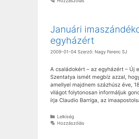
Hozzászólás
Januári imaszándéko
egyházért
2009-01-04
Szerző:
Nagy Ferenc SJ
A családokért – az egyházért – Új 
Szentatya ismét megbíz azzal, hogy
amellyel majdnem százhúsz éve, 189
világot folytonosan informáljuk gon
írja Claudio Barriga, az imaapostol
Kategória
Lelkiség
Hozzászólás