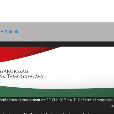
•
Rólunk
működésének támogatását az EGYH-KCP-14-P-0121 sz. támogatás
tá