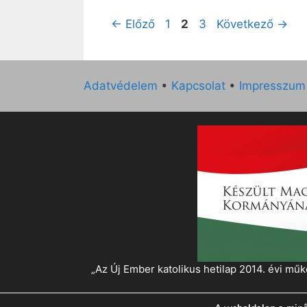
Oldal
Oldal
Oldal
←
Előző
1
2
3
Következő
→
Adatvédelem
•
Kapcsolat
•
Impresszum
„Az Új Ember katolikus hetilap 2014. évi 