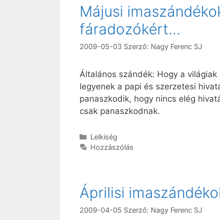
Májusi imaszándéko
fáradozókért…
2009-05-03
Szerző:
Nagy Ferenc SJ
Általános szándék: Hogy a világiak
legyenek a papi és szerzetesi hiva
panaszkodik, hogy nincs elég hivat
csak panaszkodnak.
Kategória
Lelkiség
Hozzászólás
Áprilisi imaszándék
2009-04-05
Szerző:
Nagy Ferenc SJ