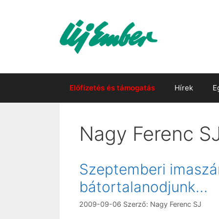
Kilépés
a
tartalomba
Előfizetés és támogatás
Hírek
E
Nagy Ferenc S
Szeptemberi imaszá
bátortalanodjunk…
2009-09-06
Szerző:
Nagy Ferenc SJ