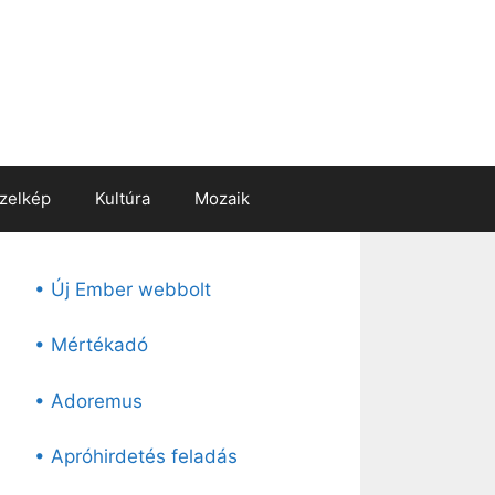
zelkép
Kultúra
Mozaik
• Új Ember webbolt
• Mértékadó
• Adoremus
• Apróhirdetés feladás