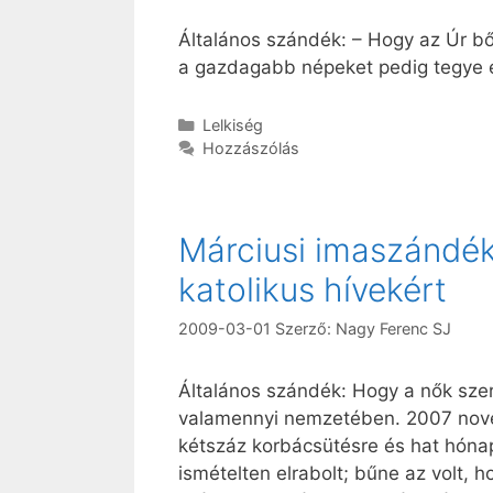
Általános szándék: – Hogy az Úr b
a gazdagabb népeket pedig tegye é
Kategória
Lelkiség
Hozzászólás
Márciusi imaszándéko
katolikus hívekért
2009-03-01
Szerző:
Nagy Ferenc SJ
Általános szándék: Hogy a nők szere
valamennyi nemzetében. 2007 nove
kétszáz korbácsütésre és hat hónap b
ismételten elrabolt; bűne az volt, h