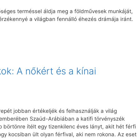
őséges terméssel áldja meg a földművesek munkáját,
rzékennyé a világban fennálló éhezés drámája iránt.
k: A nőkért és a kínai
pét jobban értékeljék és felhasználják a világ
mberében Szaúd-Arábiában a katifi törvényszék
örtönre ítélt egy tizenkilenc éves lányt, akit hét férfi
ogy kocsiban ült olyan férfival, aki nem rokona. Az eset