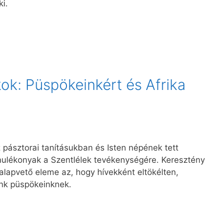
ki.
ok: Püspökeinkért és Afrika
pásztorai tanításukban és Isten népének tett
nulékonyak a Szentlélek tevékenységére. Keresztény
apvető eleme az, hogy hívekként eltökélten,
nk püspökeinknek.