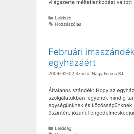
világszerte méltatlankodást váltott 
Kategória
Lelkiség
Hozzászólás
Februári imaszándék
egyházáért
2009-02-02
Szerző:
Nagy Ferenc SJ
Általános szándék: Hogy az egyház 
szolgálatukban legyenek mindig ta
egységünknek és közösségünknek al
őszintén, józanul engedelmeskedjü
Kategória
Lelkiség