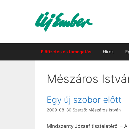
Kilépés
a
tartalomba
Előfizetés és támogatás
Hírek
E
Mészáros Istvá
Egy új szobor előtt
2009-08-30
Szerző:
Mészáros István
Mindszenty József tiszteletéről – A