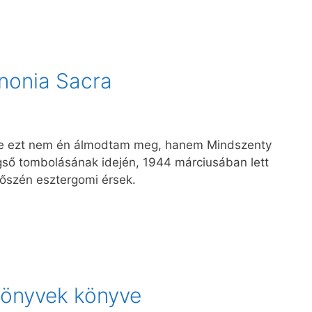
nonia Sacra
De ezt nem én álmodtam meg, hanem Mindszenty
gső tombolásának idején, 1944 márciusában lett
őszén esztergomi érsek.
könyvek könyve