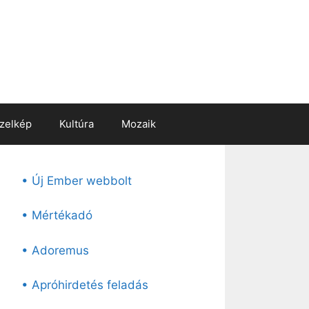
zelkép
Kultúra
Mozaik
• Új Ember webbolt
• Mértékadó
• Adoremus
• Apróhirdetés feladás