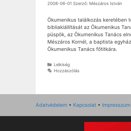
2008-06-01
Szerző:
Mészáros István
Ökumenikus találkozás keretében te
bibliakiállítását az Ökumenikus Tan
püspök, az Ökumenikus Tanács elnök
Mészáros Kornél, a baptista egyház 
Ökumenikus Tanács főtitkára.
Kategória
Lelkiség
Hozzászólás
Adatvédelem
•
Kapcsolat
•
Impresszum