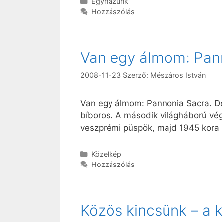
Kategória
Egyházunk
Hozzászólás
Van egy álmom: Pan
2008-11-23
Szerző:
Mészáros István
Van egy álmom: Pannonia Sacra. 
bíboros. A második világháború vé
veszprémi püspök, majd 1945 kora 
Kategória
Közelkép
Hozzászólás
Közös kincsünk – a 