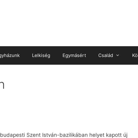
gyházunk
Lelkiség
Egymásért
Család
Kö
n
 budapesti Szent István-bazilikában helyet kapott új