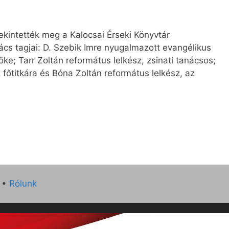
kintették meg a Kalocsai Érseki Könyvtár
ács tagjai: D. Szebik Imre nyugalmazott evangélikus
e; Tarr Zoltán református lelkész, zsinati tanácsos;
főtitkára és Bóna Zoltán református lelkész, az
•
Rólunk