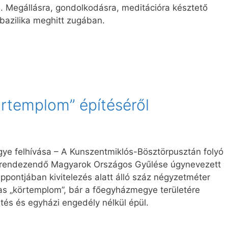
. Megállásra, gondolkodásra, meditációra késztető
azilika meghitt zugában.
örtemplom” építéséről
e felhívása – A Kunszentmiklós-Bösztörpusztán folyó
egrendezendő Magyarok Országos Gyűlése úgynevezett
éppontjában kivitelezés alatt álló száz négyzetméter
as „körtemplom”, bár a főegyházmegye területére
tés és egyházi engedély nélkül épül.