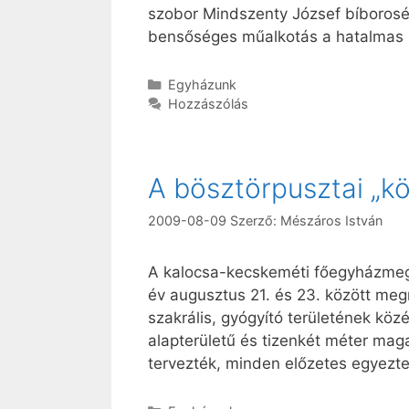
szobor Mindszenty József bíborosé
bensőséges műalkotás a hatalmas b
Kategória
Egyházunk
Hozzászólás
A bösztörpusztai „k
2009-08-09
Szerző:
Mészáros István
A kalocsa-kecskeméti főegyházmegy
év augusztus 21. és 23. között m
szakrális, gyógyító területének köz
alapterületű és tizenkét méter mag
tervezték, minden előzetes egyezte