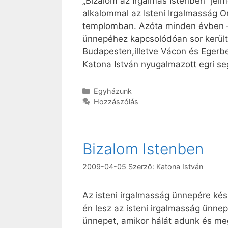
„Bizalom az Irgalmas Istenben” jel
alkalommal az Isteni Irgalmasság Or
templomban. Azóta minden évben –
ünnepéhez kapcsolódóan sor került
Budapesten,illetve Vácon és Egerbe
Katona István nyugalmazott egri se
Kategória
Egyházunk
Hozzászólás
Bizalom Istenben
2009-04-05
Szerző:
Katona István
Az isteni irgalmasság ünnepére kés
én lesz az isteni irgalmasság ünnep
ünnepet, amikor hálát adunk és me