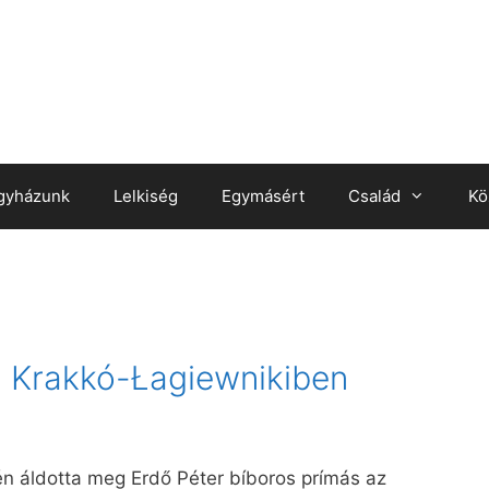
gyházunk
Lelkiség
Egymásért
Család
Kö
 Krakkó-Łagiewnikiben
-én áldotta meg Erdő Péter bíboros prímás az