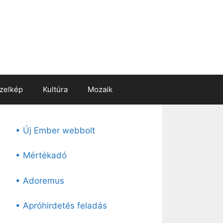
zelkép
Kultúra
Mozaik
• Új Ember webbolt
• Mértékadó
• Adoremus
• Apróhirdetés feladás