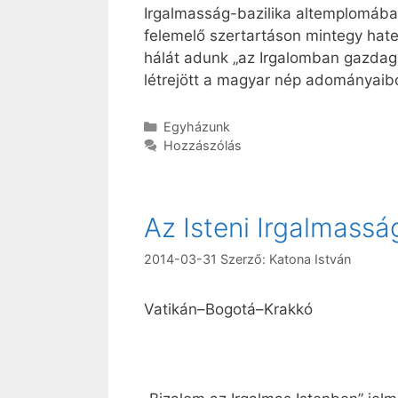
Irgalmasság-bazilika altemplomába
felemelő szertartáson mintegy hate
hálát adunk „az Irgalomban gazdag 
létrejött a magyar nép adományaibó
Kategória
Egyházunk
Hozzászólás
Az Isteni Irgalmass
2014-03-31
Szerző:
Katona István
Vatikán–Bogotá–Krakkó