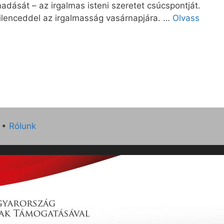
adását – az irgalmas isteni szeretet csúcspontját.
 kilenceddel az irgalmasság vasárnapjára. …
Olvass
•
Rólunk