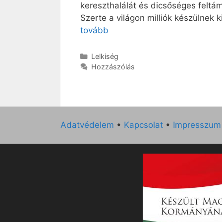
kereszthalálát és dicsőséges feltám
Szerte a világon milliók készülnek
tovább
Kategória
Lelkiség
Hozzászólás
Adatvédelem
•
Kapcsolat
•
Impresszum