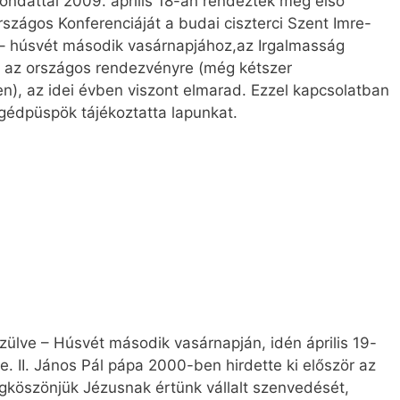
mondattal 2009. április 18-án rendezték meg első
szágos Konferenciáját a budai ciszterci Szent Imre-
 húsvét második vasárnapjához,az Irgalmasság
 az országos rendezvényre (még kétszer
n), az idei évben viszont elmarad. Ezzel kapcsolatban
gédpüspök tájékoztatta lapunkat.
zülve – Húsvét második vasárnapján, idén április 19-
e. II. János Pál pápa 2000-ben hirdette ki először az
gköszönjük Jézusnak értünk vállalt szenvedését,