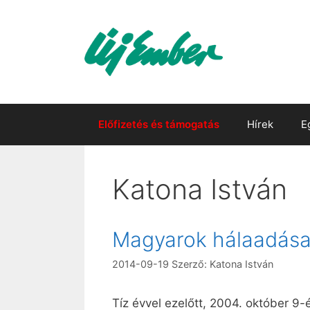
Kilépés
a
tartalomba
Előfizetés és támogatás
Hírek
E
Katona István
Magyarok hálaadása
2014-09-19
Szerző:
Katona István
Tíz évvel ezelőtt, 2004. október 9