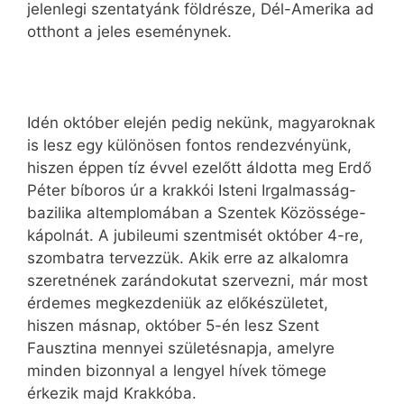
jelenlegi szentatyánk földrésze, Dél-Amerika ad
otthont a jeles eseménynek.
Idén október elején pedig nekünk, magyaroknak
is lesz egy különösen fontos rendezvényünk,
hiszen éppen tíz évvel ezelőtt áldotta meg Erdő
Péter bíboros úr a krakkói Isteni Irgalmasság-
bazilika altemplomában a Szentek Közössége-
kápolnát. A jubileumi szentmisét október 4-re,
szombatra tervezzük. Akik erre az alkalomra
szeretnének zarándokutat szervezni, már most
érdemes megkezdeniük az előkészületet,
hiszen másnap, október 5-én lesz Szent
Fausztina mennyei születésnapja, amelyre
minden bizonnyal a lengyel hívek tömege
érkezik majd Krakkóba.