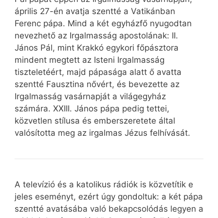
április 27-én avatja szentté a Vatikánban
Ferenc pápa. Mind a két egyházfő nyugodtan
nevezhető az Irgalmasság apostolának: II.
János Pál, mint Krakkó egykori főpásztora
mindent megtett az Isteni Irgalmasság
tiszteletéért, majd pápasága alatt ő avatta
szentté Fausztina nővért, és bevezette az
Irgalmasság vasárnapját a világegyház
számára. XXIII. János pápa pedig tettei,
közvetlen stílusa és emberszeretete által
valósította meg az irgalmas Jézus felhívását.
A televízió és a katolikus rádiók is közvetítik e
jeles eseményt, ezért úgy gondoltuk: a két pápa
szentté avatásába való bekapcsolódás legyen a