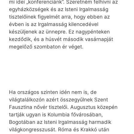
mi idei „konferenciánk”. Szeretném felhívni az
egyházközségek és az Isteni Irgalmasság
tisztelőinek figyelmét arra, hogy ebben az
évben is az Irgalmasság kilencedével
készüljenek az ünnepre. Ez nagypénteken
kezdődik, és a húsvét második vasárnapját
megelőző szombaton ér véget.
Ha országos szinten idén nem is, de
világtalálkozón azért összegyűlnek Szent
Fausztina nővér tisztelői. Augusztus közepén
tartják ugyan is Kolumbia fővárosában,
Bogotában az Isteni Irgalmasság harmadik
világkongresszusát. Róma és Krakkó után