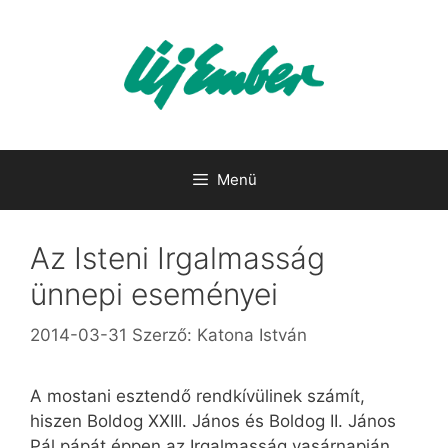
Kilépés
a
tartalomba
Menü
Az Isteni Irgalmasság
ünnepi eseményei
2014-03-31
Szerző:
Katona István
A mostani esztendő rendkívülinek számít,
hiszen Boldog XXIII. János és Boldog II. János
Pál pápát éppen az Irgalmasság vasárnapján,