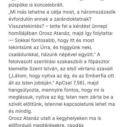
püspöke is koncelebrált.
„Mi más lehetne a célja most, a háromszázadik
évfordulón ennek a zarándoklatnak?
Visszatekintés? – tette fel a kérdést ünnepi
homíliájában Orosz Atanáz, majd így folytatta:
— Sokkal fontosabb, hogy itt és most
tekintsünk az Úrra, és higgyünk neki,
családunkkal, házunk népével együtt.” A
felolvasott szentírási szakaszból a főpásztor
kiemelte Szent István, az első vértanú szavait
(„Látom, hogy nyitva az ég, és az Emberfia ott
áll az Isten jobbján.” ApCsel 7,56), majd
hangsúlyozta, mennyire fontos, hogy mi is
meglássuk, nyitva az ég; Isten nem zárta be a
szívét előttünk, Istennel kapcsolatunk lehet ma
és mindig.
Orosz Atanáz utalt a kegyhelyeken ma is
előforduló megtérésekre, csodás