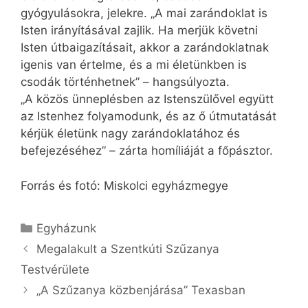
gyógyulásokra, jelekre. „A mai zarándoklat is
Isten irányításával zajlik. Ha merjük követni
Isten útbaigazításait, akkor a zarándoklatnak
igenis van értelme, és a mi életünkben is
csodák történhetnek” – hangsúlyozta.
„A közös ünneplésben az Istenszülővel együtt
az Istenhez folyamodunk, és az ő útmutatását
kérjük életünk nagy zarándoklatához és
befejezéséhez” – zárta homíliáját a főpásztor.
Forrás és fotó: Miskolci egyházmegye
Kategória
Egyházunk
Megalakult a Szentkúti Szűzanya
Testvérülete
„A Szűzanya közbenjárása” Texasban