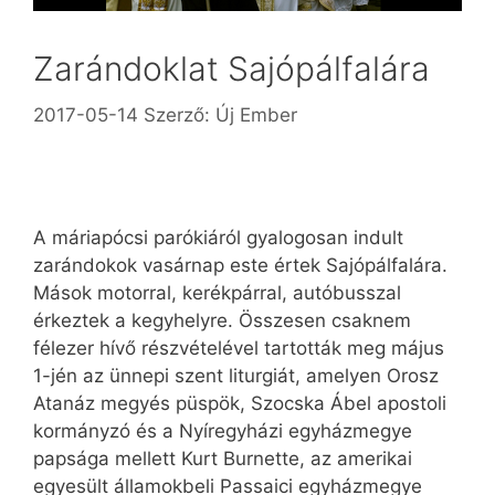
Zarándoklat Sajópálfalára
2017-05-14
Szerző:
Új Ember
A máriapócsi parókiáról gyalogosan indult
zarándokok vasárnap este értek Sajópálfalára.
Mások motorral, kerékpárral, autóbusszal
érkeztek a kegyhelyre. Összesen csaknem
félezer hívő részvételével tartották meg május
1-jén az ünnepi szent liturgiát, amelyen Orosz
Atanáz megyés püspök, Szocska Ábel apostoli
kormányzó és a Nyíregyházi egyházmegye
papsága mellett Kurt Burnette, az amerikai
egyesült államokbeli Passaici egyházmegye