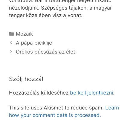
vonatútra. Bár a betűtenger helyett inkább
nézelődjünk. Szépséges tájakon, a magyar
tenger közelében visz a vonat.
Kategória
Mozaik
A pápa biciklije
Örökös búcsúzás az élet
Szólj hozzá!
Hozzászólás küldéséhez
be kell jelentkezni
.
This site uses Akismet to reduce spam.
Learn
how your comment data is processed.