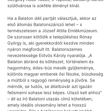
szülővárosa is sokféle élményt kínál.
Ha a Balaton déli partját választjuk, akkor az
első állomás Balatonszárszó lehet – s
természetesen a József Attila Emlékmúzeum.
De szorosan kötődik e településhez Rónay
György is, aki gyerekkorától kezdve minden
nyáron megfordult itt. Balatonszemes
nevezetessége Eötvös Károly nyaralója. „A
Balaton ábránd és költészet, történelem és
hagyomány, édes-bús mesék gyűjteménye,
különös magyar emberek ősi fészke, büszkeség
a múltból s ragyogó reménység a jövőre. Se
mérnök, se tudós, se állatbúvár azt igazán
felismerni sohase lesz képes. Utazó kell ahhoz”
– áll az író Balatoni utazás című kötetében,
amely ideális olvasmány lehet a hosszú