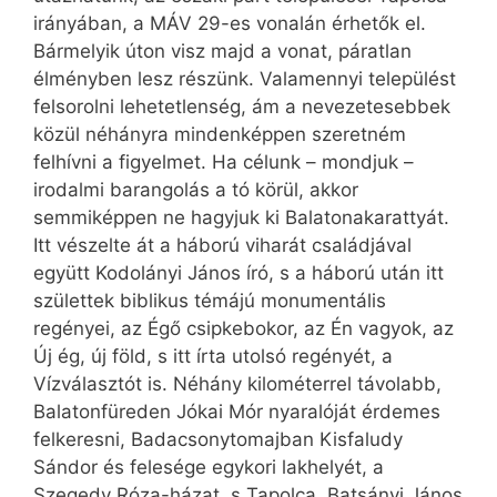
irányában, a MÁV 29-es vonalán érhetők el.
Bármelyik úton visz majd a vonat, páratlan
élményben lesz részünk. Valamennyi települést
felsorolni lehetetlenség, ám a nevezetesebbek
közül néhányra mindenképpen szeretném
felhívni a figyelmet. Ha célunk – mondjuk –
irodalmi barangolás a tó körül, akkor
semmiképpen ne hagyjuk ki Balatonakarattyát.
Itt vészelte át a háború viharát családjával
együtt Kodolányi János író, s a háború után itt
születtek biblikus témájú monumentális
regényei, az Égő csipkebokor, az Én vagyok, az
Új ég, új föld, s itt írta utolsó regényét, a
Vízválasztót is. Néhány kilométerrel távolabb,
Balatonfüreden Jókai Mór nyaralóját érdemes
felkeresni, Badacsonytomajban Kisfaludy
Sándor és felesége egykori lakhelyét, a
Szegedy Róza-házat, s Tapolca, Batsányi János