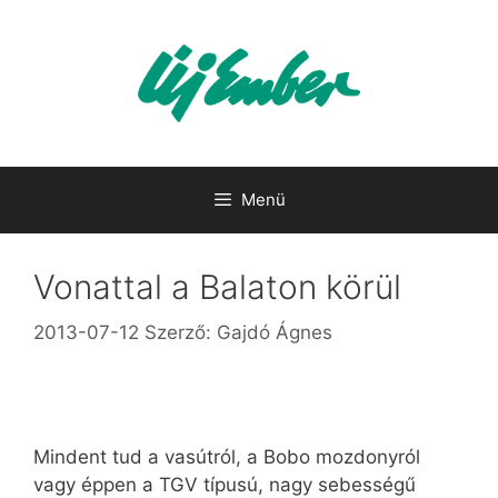
Kilépés
a
tartalomba
Menü
Vonattal a Balaton körül
2013-07-12
Szerző:
Gajdó Ágnes
Mindent tud a vasútról, a Bobo mozdonyról
vagy éppen a TGV típusú, nagy sebességű