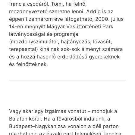
francia csodáról. Tomi, ha felnő,
mozdonyvezető szeretne lenni. Addig is az
éppen tizenhárom éve látogatható, 2000. július
14-én megnyílt Magyar Vasúttörténeti Park
látványosságai és programjai
(mozdonyszimulátor, hajtányozás, lóvasút,
terepasztal) kínálnak sok-sok élményt számára
és a hozzá hasonló érdeklődésű gyerekeknek
és felnőtteknek.
Vagy akár egy izgalmas vonatút – mondjuk a
Balaton körül. Ha a fővárosból indulunk, a
Budapest–Nagykanizsa vonalon a déli parton
utazhatunk; az északi part települései Tapolca