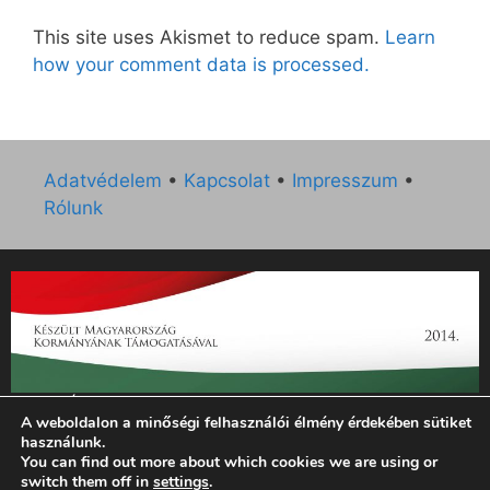
This site uses Akismet to reduce spam.
Learn
how your comment data is processed.
Adatvédelem
•
Kapcsolat
•
Impresszum
•
Rólunk
„Az Új Ember katolikus hetilap 2014. évi működésének
A weboldalon a minőségi felhasználói élmény érdekében sütiket
támogatását az EGYH-KCP-14-P-0121 sz. támogatási
használunk.
szerződés keretében 3 000 000 Ft összegben támogatta az
You can find out more about which cookies we are using or
Emberi Erőforrások Minisztériuma.”
switch them off in
settings
.