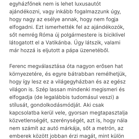
egyházfőnek nem is lehet luxusautót
ajándékozni, vagy inkább fogalmazzunk úgy,
hogy nagy az esélye annak, hogy nem fogja
elfogadni. Ezt ismerhették fel az ajándékozók,
sőt nemrég Róma új polgármestere is biciklivel
látogatott el a Vatikánba. Úgy látszik, valami
már hozzá is eljutott a pápa üzenetéből.
Ferenc megválasztása óta nagyon erősen hat
környezetére, és egyre bátrabban remélhetjük,
hogy így lesz ez a világegyházban és az egész
világon is. Szép lassan mindenki megismeri és
elfogadja (de legalábbis tudomásul veszi) a
stílusát, gondolkodásmódját. Aki csak
kapcsolatba kerül vele, gyorsan megtapasztalja
közvetlenségét, szerénységét, azt is, hogy nála
nem számít az autó márkája, sőt a metrón, az
emberek között jobban érzi magát, mint külön