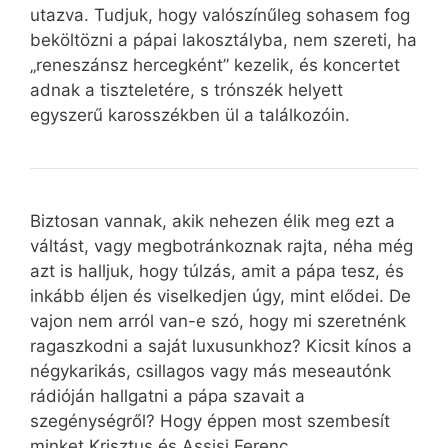
utazva. Tudjuk, hogy valószínűleg sohasem fog
beköltözni a pápai lakosztályba, nem szereti, ha
„reneszánsz hercegként” kezelik, és koncertet
adnak a tiszteletére, s trónszék helyett
egyszerű karosszékben ül a találkozóin.
Biztosan vannak, akik nehezen élik meg ezt a
váltást, vagy megbotránkoznak rajta, néha még
azt is halljuk, hogy túlzás, amit a pápa tesz, és
inkább éljen és viselkedjen úgy, mint elődei. De
vajon nem arról van-e szó, hogy mi szeretnénk
ragaszkodni a saját luxusunkhoz? Kicsit kínos a
négykarikás, csillagos vagy más meseautónk
rádióján hallgatni a pápa szavait a
szegénységről? Hogy éppen most szembesít
minket Krisztus és Assisi Ferenc