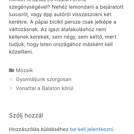
szegénységével? Nehéz lemondani a bejáratott
luxusról, vagy épp autóról visszaszokni két
kerékre. A pápai bicikli persze csak jelképe a
változásnak. Az igazi átalakuláshoz nem
kellenek kerekek, sem négy, sem kettő, mert
tudjuk, hogy Isten országához másként kell
közelíteni.
Kategória
Mozaik
Gyomláljunk szorgosan
Vonattal a Balaton körül
Szólj hozzá!
Hozzászólás küldéséhez
be kell jelentkezni
.