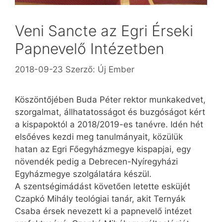
Veni Sancte az Egri Érseki
Papnevelő Intézetben
2018-09-23
Szerző:
Új Ember
Köszöntőjében Buda Péter rektor munkakedvet,
szorgalmat, állhatatosságot és buzgóságot kért
a kispapoktól a 2018/2019-es tanévre. Idén hét
elsőéves kezdi meg tanulmányait, közülük
hatan az Egri Főegyházmegye kispapjai, egy
növendék pedig a Debrecen-Nyíregyházi
Egyházmegye szolgálatára készül.
A szentségimádást követően letette esküjét
Czapkó Mihály teológiai tanár, akit Ternyák
Csaba érsek nevezett ki a papnevelő intézet