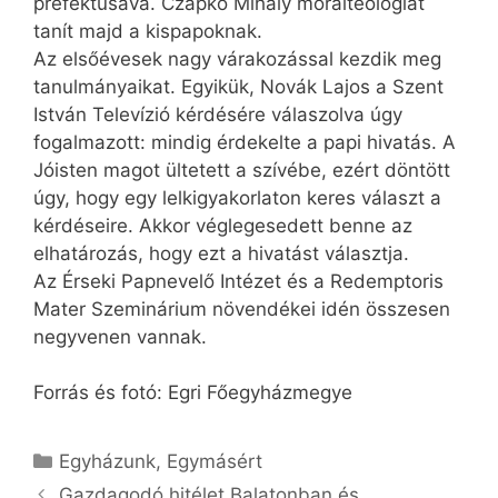
prefektusává. Czapkó Mihály morálteológiát
tanít majd a kispapoknak.
Az elsőévesek nagy várakozással kezdik meg
tanulmányaikat. Egyikük, Novák Lajos a Szent
István Televízió kérdésére válaszolva úgy
fogalmazott: mindig érdekelte a papi hivatás. A
Jóisten magot ültetett a szívébe, ezért döntött
úgy, hogy egy lelkigyakorlaton keres választ a
kérdéseire. Akkor véglegesedett benne az
elhatározás, hogy ezt a hivatást választja.
Az Érseki Papnevelő Intézet és a Redemptoris
Mater Szeminárium növendékei idén összesen
negyvenen vannak.
Forrás és fotó: Egri Főegyházmegye
Kategória
Egyházunk
,
Egymásért
Gazdagodó hitélet Balatonban és