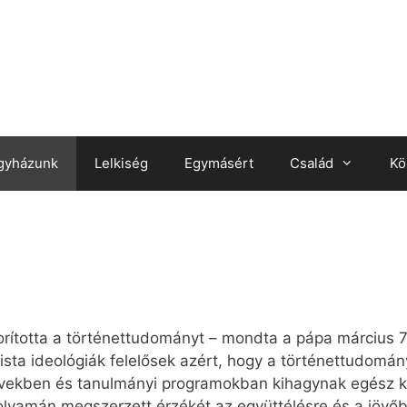
gyházunk
Lelkiség
Egymásért
Család
Kö
orította a történettudományt – mondta a pápa március 
lista ideológiák felelősek azért, hogy a történettudomán
tervekben és tanulmányi programokban kihagynak egész k
folyamán megszerzett érzékét az együttélésre és a jövő