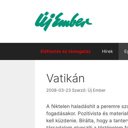
Kilépés
a
tartalomba
Előfizetés és támogatás
Hírek
E
Vatikán
2008-03-23
Szerző:
Új Ember
A féktelen haladáshit a peremre sz
fogadásakor. Pozitivista és materia
kell küzdenie. Bírálta, hogy a tan
társadalom elveszíti a történelem 