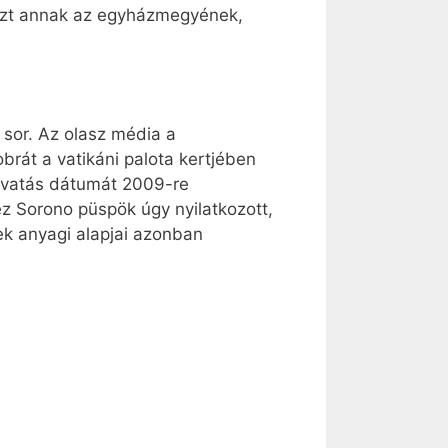
észt annak az egyházmegyének,
 sor. Az olasz média a
brát a vatikáni palota kertjében
z avatás dátumát 2009-re
 Sorono püspök úgy nyilatkozott,
ek anyagi alapjai azonban