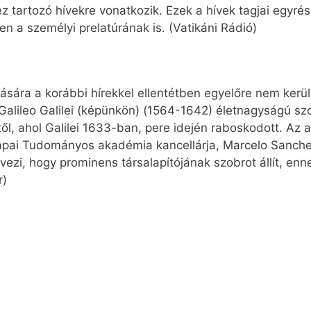
artozó hívekre vonatkozik. Ezek a hívek tagjai egyr
n a személyi prelatúrának is. (Vatikáni Rádió)
ására a korábbi hírekkel ellentétben egyelőre nem kerül
 Galileo Galilei (képünkön) (1564-1642) életnagyságú szo
lytől, ahol Galilei 1633-ban, pere idején raboskodott. A
ápai Tudományos akadémia kancellárja, Marcelo Sanchez
ezi, hogy prominens társalapítójának szobrot állít, enn
r)