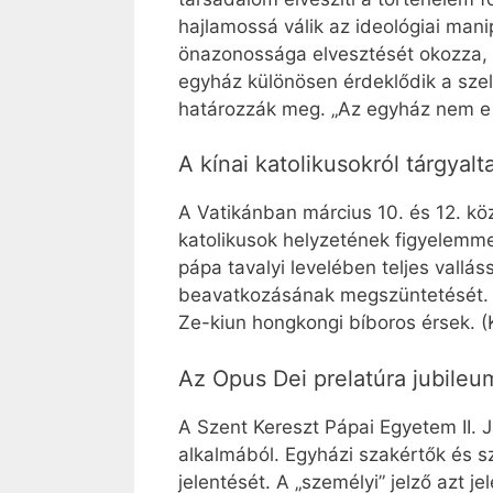
hajlamossá válik az ideológiai ma
önazonossága elvesztését okozza, 
egyház különösen érdeklődik a sze
határozzák meg. „Az egyház nem e v
A kínai katolikusokról tárgyalt
A Vatikánban március 10. és 12. köz
katolikusok helyzetének figyelemmel
pápa tavalyi levelében teljes vall
beavatkozásának megszüntetését. A
Ze-kiun hongkongi bíboros érsek. 
Az Opus Dei prelatúra jubileu
A Szent Kereszt Pápai Egyetem II. 
alkalmából. Egyházi szakértők és sz
jelentését. A „személyi” jelző azt j