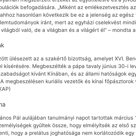
nipulációk befogadására. „Miként az emlékezetvesztés 
ahhoz hasonlóan következik be ez a jelenség az egész
llemtudományok iránt, mert az egyházi cselekvést mindi
ilágból való, de a világban és a világért él” – mondta 
ak
ött ülésezett az a szakértő bizottság, amelyet XVI. Bene
 kísérésére. Megbeszélték a pápa tavaly június 30-i lev
ásszabadságot kívánt Kínában, és az állami hatóságok e
 megbeszélésen kuriális vezetők és kínai főpásztorok 
(KAP)
ma
János Pál aulájában tanulmányi napot tartottak márciu
emélyiségek gyűltek össze, hogy elmélyítsék az első sze
elenti, hogy a prelátus joghatósága nem korlátozódik egy 