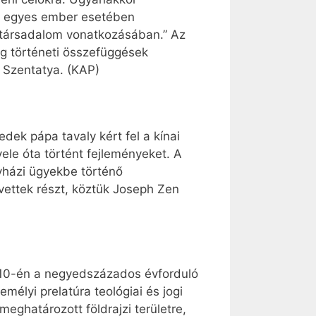
az egyes ember esetében
 társadalom vonatkozásában.” Az
g történeti összefüggések
a Szentatya. (KAP)
dek pápa tavaly kért fel a kínai
ele óta történt fejleményeket. A
gyházi ügyekbe történő
vettek részt, köztük Joseph Zen
s 10-én a negyedszázados évforduló
mélyi prelatúra teológiai és jogi
meghatározott földrajzi területre,