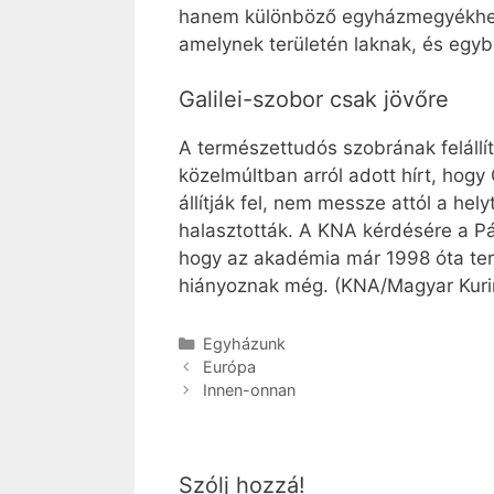
hanem különböző egyházmegyékhez t
amelynek területén laknak, és egybe
Galilei-szobor csak jövőre
A természettudós szobrának felállít
közelmúltban arról adott hírt, hogy
állítják fel, nem messze attól a he
halasztották. A KNA kérdésére a P
hogy az akadémia már 1998 óta terv
hiányoznak még. (KNA/Magyar Kuri
Kategória
Egyházunk
Európa
Innen-onnan
Szólj hozzá!