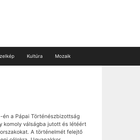
zelkép
Kultúra
Mozaik
7-én a Pápai Történészbizottság
y komoly válságba jutott és létéért
orszakokat. A történelmét felejtő
beni célokra. Ugyanakkor