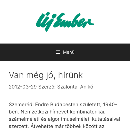
Kilépés
a
tartalomba
Menü
Van még jó, hírünk
2012-03-29
Szerző:
Szalontai Anikó
Szemerédi Endre Budapesten született, 1940-
ben. Nemzetközi hírnevet kombinatorikai,
számelméleti és algoritmuselméleti kutatásaival
szerzett. Átvehette már többek között az