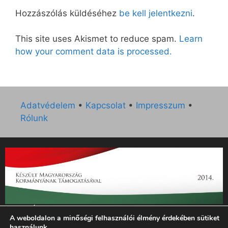
Hozzászólás küldéséhez
be kell jelentkezni
.
This site uses Akismet to reduce spam.
Learn
how your comment data is processed.
Adatvédelem
•
Kapcsolat
•
Impresszum
•
Rólunk
„Az Új Ember katolikus hetilap 2014. évi működésének
A weboldalon a minőségi felhasználói élmény érdekében sütiket
támogatását az EGYH-KCP-14-P-0121 sz. támogatási
használunk.