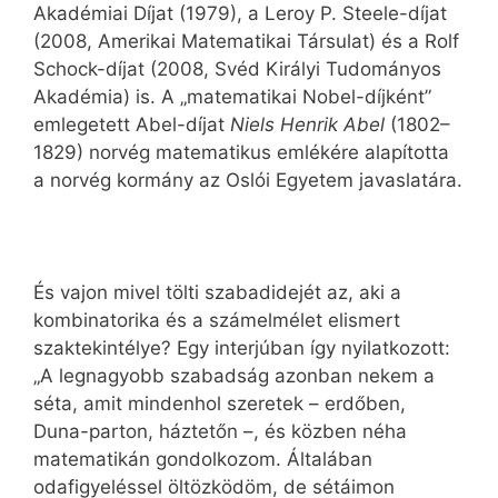
Akadémiai Díjat (1979), a Leroy P. Steele-díjat
(2008, Amerikai Matematikai Társulat) és a Rolf
Schock-díjat (2008, Svéd Királyi Tudományos
Akadémia) is. A „matematikai Nobel-díjként”
emlegetett Abel-díjat
Niels Henrik Abel
(1802–
1829) norvég matematikus emlékére alapította
a norvég kormány az Oslói Egyetem javaslatára.
És vajon mivel tölti szabadidejét az, aki a
kombinatorika és a számelmélet elismert
szaktekintélye? Egy interjúban így nyilatkozott:
„A legnagyobb szabadság azonban nekem a
séta, amit mindenhol szeretek – erdőben,
Duna-parton, háztetőn –, és közben néha
matematikán gondolkozom. Általában
odafigyeléssel öltözködöm, de sétáimon