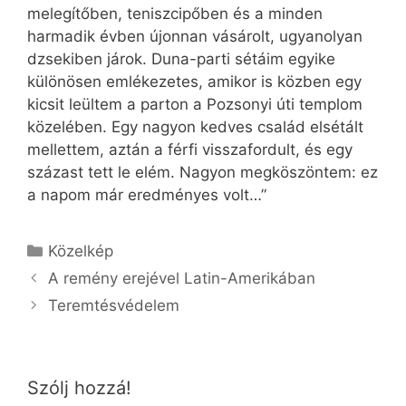
melegítőben, teniszcipőben és a minden
harmadik évben újonnan vásárolt, ugyanolyan
dzsekiben járok. Duna-parti sétáim egyike
különösen emlékezetes, amikor is közben egy
kicsit leültem a parton a Pozsonyi úti templom
közelében. Egy nagyon kedves család elsétált
mellettem, aztán a férfi visszafordult, és egy
százast tett le elém. Nagyon megköszöntem: ez
a napom már eredményes volt…”
Kategória
Közelkép
A remény erejével Latin-Amerikában
Teremtésvédelem
Szólj hozzá!