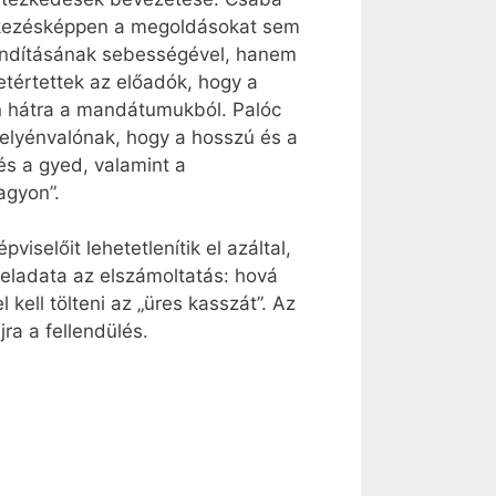
vetkezésképpen a megoldásokat sem
eindításának sebességével, hanem
etértettek az előadók, hogy a
n hátra a mandátumukból. Palóc
 helyénvalónak, hogy a hosszú és a
és a gyed, valamint a
agyon”.
selőit lehetetlenítik el azáltal,
feladata az elszámoltatás: hová
kell tölteni az „üres kasszát”. Az
ra a fellendülés.