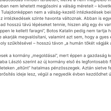
zonban nem lehetett megjósolni a válság méreteit – kö
. Tulajdonképpen nem a válság-kezelő intézkedések b
az intézkedések szinte havonta változnak. Abban is egy
d hosszú távú lépéseket tennie, hiszen alig egy év va
pen le kellett faragni”, Botos Katalin pedig nem tartja
e akarják megvalósítani, valamint azt sem, hogy a gyes 
ly szűkítésével – hosszú távon „a humán tőkét vágják 
sek a kormány „megoldásai”, mert éppen a gazdaság képvi
aba László szerint az új kormány első és legfontosabb 
eteken „eltűnt” hatalmas pénzösszegek. Aztán sietve fel 
rősítés ideje lesz, végül a negyedik évben kezdődhet új