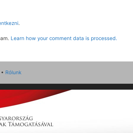
lentkezni
.
spam.
Learn how your comment data is processed.
•
Rólunk