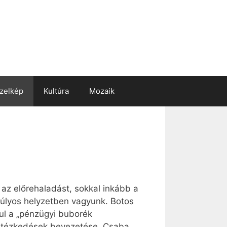
zelkép
Kultúra
Mozaik
az előrehaladást, sokkal inkább a
súlyos helyzetben vagyunk. Botos
ául a „pénzügyi buborék
 intézkedések bevezetése. Csaba