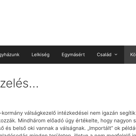
gyházunk
Lelkiség
Egymásért
Család
Kö
ezelés…
-kormány válságkezelő intézkedései nem igazán segítik 
okozzák. Mindhárom előadó úgy értékelte, hogy nagyon 
ső és belső oki vannak a válságnak. „Importált” ok péld
 eladósodás minden területen, illetve a nem megfelelő