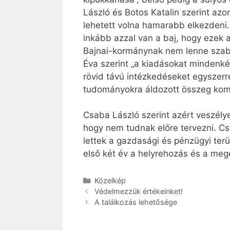
László és Botos Katalin szerint a
lehetett volna hamarabb elkezdeni
inkább azzal van a baj, hogy ezek 
Bajnai-kormánynak nem lenne szaba
Éva szerint „a kiadásokat mindenkép
rövid távú intézkedéseket egyszerr
tudományokra áldozott összeg komo
Csaba László szerint azért veszélye
hogy nem tudnak előre tervezni. Cs
lettek a gazdasági és pénzügyi terül
első két év a helyrehozás és a mege
Kategória
Közelkép
Védelmezzük értékeinket!
A találkozás lehetősége