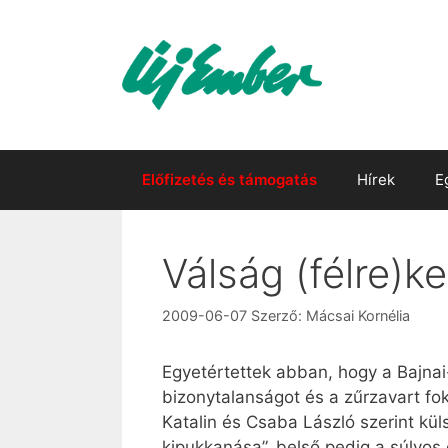
Kilépés
a
tartalomba
Előfizetés és támogatás
Hírek
E
Válság (félre)k
2009-06-07
Szerző:
Mácsai Kornélia
Egyetértettek abban, hogy a Bajnai
bizonytalanságot és a zűrzavart f
Katalin és Csaba László szerint kül
kipukkanása”, belső pedig a súlyos