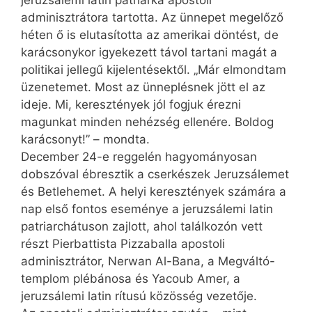
jeruzsálemi latin pátriárka apostoli
adminisztrátora tartotta. Az ünnepet megelőző
héten ő is elutasította az amerikai döntést, de
karácsonykor igyekezett távol tartani magát a
politikai jellegű kijelentésektől. „Már elmondtam
üzenetemet. Most az ünneplésnek jött el az
ideje. Mi, keresztények jól fogjuk érezni
magunkat minden nehézség ellenére. Boldog
karácsonyt!” – mondta.
December 24-e reggelén hagyományosan
dobszóval ébresztik a cserkészek Jeruzsálemet
és Betlehemet. A helyi keresztények számára a
nap első fontos eseménye a jeruzsálemi latin
patriarchátuson zajlott, ahol találkozón vett
részt Pierbattista Pizzaballa apostoli
adminisztrátor, Nerwan Al-Bana, a Megváltó-
templom plébánosa és Yacoub Amer, a
jeruzsálemi latin rítusú közösség vezetője.