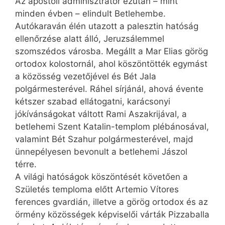
Az apostoli adminisztrátor ezután – mint
minden évben – elindult Betlehembe.
Autókaraván élén utazott a palesztin hatóság
ellenőrzése alatt álló, Jeruzsálemmel
szomszédos városba. Megállt a Mar Elias görög
ortodox kolostornál, ahol köszöntötték egymást
a közösség vezetőjével és Bét Jala
polgármesterével. Ráhel sírjánál, ahová évente
kétszer szabad ellátogatni, karácsonyi
jókívánságokat váltott Rami Aszakrijával, a
betlehemi Szent Katalin-templom plébánosával,
valamint Bét Szahur polgármesterével, majd
ünnepélyesen bevonult a betlehemi Jászol
térre.
A világi hatóságok köszöntését követően a
Születés temploma előtt Artemio Vítores
ferences gvardián, illetve a görög ortodox és az
örmény közösségek képviselői várták Pizzaballa