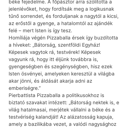
béke fejedelme. A főpásztor arra szólította a
jelenlévőket, hogy fordítsák meg a logikusnak
tűnő sorrendet, és forduljanak a nagytól a kicsi,
az erőstől a gyenge, a hatalomtól az ajándék
felé – mert Isten is így tesz.
Homíliája végén Pizzaballa érsek így buzdította
a híveket: „Bátorság, szentföldi Egyház!
Képesek vagytok rá, testvérek! Képesek
vagyunk rá, hogy itt éljünk továbbra is,
gyengeségben és szegénységben, hisz ezek
Isten ösvényei, amelyeken keresztül a világba
akar jönni, és áldását akarja adni az
emberiségre.”
Pierbattista Pizzaballa a politikusokhoz is
biztató szavakat intézett: „Bátorság nektek is, e
világ hatalmasai, merjétek vállalni a béke és a
testvériség kalandját! Az alázatosság kapuja,
amely a bazilikába vezet, a valódi nagysághoz