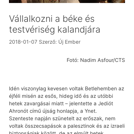
Vállalkozni a béke és
testvériség kalandjára
2018-01-07
Szerző:
Új Ember
Fotó: Nadim Asfour/CTS
Idén viszonylag kevesen voltak Betlehemben az
éjféli misén az esős, hideg idő és az utóbbi
hetek zavargásai miatt – jelentette a Jediót
Ahronót című újság honlapja, a Ynet.
Szenteste napján szünetelt az erőszak, nem
voltak összecsapások a palesztinok és az izraeli
biztonságiak között, de az elmúlt hetek