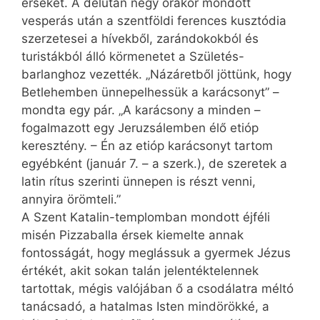
érseket. A délután négy órakor mondott
vesperás után a szentföldi ferences kusztódia
szerzetesei a hívekből, zarándokokból és
turistákból álló körmenetet a Születés-
barlanghoz vezették. „Názáretből jöttünk, hogy
Betlehemben ünnepelhessük a karácsonyt” –
mondta egy pár. „A karácsony a minden –
fogalmazott egy Jeruzsálemben élő etióp
keresztény. – Én az etióp karácsonyt tartom
egyébként (január 7. – a szerk.), de szeretek a
latin rítus szerinti ünnepen is részt venni,
annyira örömteli.”
A Szent Katalin-templomban mondott éjféli
misén Pizzaballa érsek kiemelte annak
fontosságát, hogy meglássuk a gyermek Jézus
értékét, akit sokan talán jelentéktelennek
tartottak, mégis valójában ő a csodálatra méltó
tanácsadó, a hatalmas Isten mindörökké, a