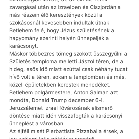
zavargásai után az Izraelben és Ciszjordánia
más részein élő keresztények közül a
szokásosnál kevesebben indultak útnak
Betlehem felé, hogy Jézus születésének a
hagyomány szerinti helyén ünnepeljék a
karácsonyt.
Máskor többezres tömeg szokott összegyűlni a
Születés temploma melletti Jászol téren, de a
hideg, esős idő miatt ezúttal csak néhány tucat
hívő volt a téren, sokan a templomban és más,
közeli épületekben kerestek menedéket.
Betlehem polgármestere, Anton Salman azt
mondta, Donald Trump december 6-i,
Jeruzsálemet Izrael fővárosának elismerő
döntése miatt idén visszafogták a karácsonyi
ünneplést a városban.
Az éjféli misét Pierbattista Pizzaballa érsek, a