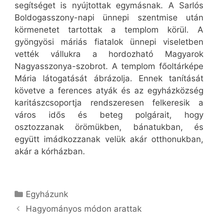
segítséget is nyújtottak egymásnak. A Sarlós
Boldogasszony-napi ünnepi szentmise után
körmenetet tartottak a templom körül. A
gyöngyösi máriás fiatalok ünnepi viseletben
vették vállukra a hordozható Magyarok
Nagyasszonya-szobrot. A templom főoltárképe
Mária látogatását ábrázolja. Ennek tanítását
követve a ferences atyák és az egyházközség
karitászcsoportja rendszeresen felkeresik a
város idős és beteg polgárait, hogy
osztozzanak örömükben, bánatukban, és
együtt imádkozzanak velük akár otthonukban,
akár a kórházban.
Kategória
Egyházunk
Hagyományos módon arattak