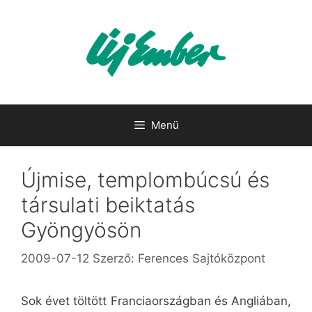
Kilépés
a
tartalomba
Menü
Újmise, templombúcsú és
társulati beiktatás
Gyöngyösön
2009-07-12
Szerző:
Ferences Sajtóközpont
Sok évet töltött Franciaországban és Angliában,