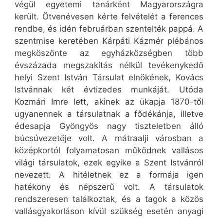
végül egyetemi tanárként Magyarországra
került. Ötvenévesen kérte felvételét a ferences
rendbe, és idén februárban szentelték pappá. A
szentmise keretében Kárpáti Kázmér plébános
megköszönte az egyházközségben több
évszázada megszakítás nélkül tevékenykedő
helyi Szent István Társulat elnökének, Kovács
Istvánnak két évtizedes munkáját. Utóda
Kozmári Imre lett, akinek az ükapja 1870-től
ugyanennek a társulatnak a fődékánja, illetve
édesapja Gyöngyös nagy tiszteletben álló
búcsúvezetője volt. A mátraalji városban a
középkortól folyamatosan működnek vallásos
világi társulatok, ezek egyike a Szent Istvánról
nevezett. A hitéletnek ez a formája igen
hatékony és népszerű volt. A társulatok
rendszeresen találkoztak, és a tagok a közös
vallásgyakorláson kívül szükség esetén anyagi