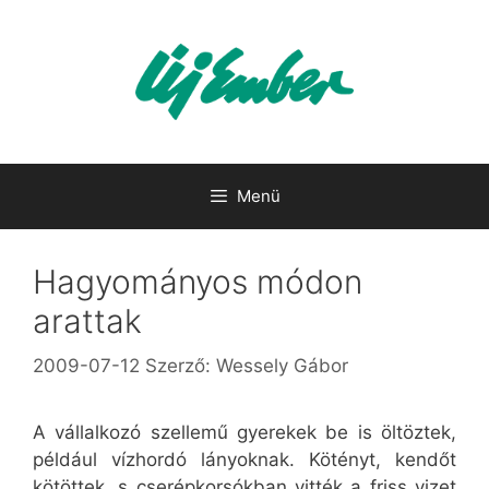
Kilépés
a
tartalomba
Menü
Hagyományos módon
arattak
2009-07-12
Szerző:
Wessely Gábor
A vállalkozó szellemű gyerekek be is öltöztek,
például vízhordó lányoknak. Kötényt, kendőt
kötöttek, s cserépkorsókban vitték a friss vizet