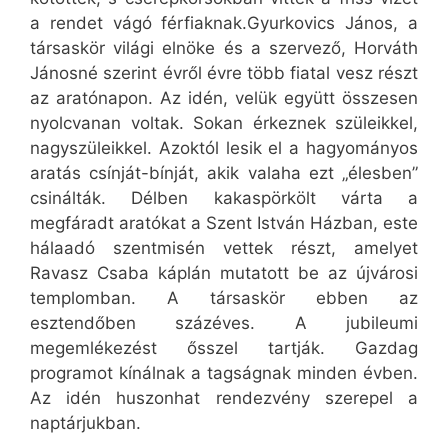
a rendet vágó férfiaknak.Gyurkovics János, a
társaskör világi elnöke és a szervező, Horváth
Jánosné szerint évről évre több fiatal vesz részt
az aratónapon. Az idén, velük együtt összesen
nyolcvanan voltak. Sokan érkeznek szüleikkel,
nagyszüleikkel. Azoktól lesik el a hagyományos
aratás csínját-bínját, akik valaha ezt „élesben”
csinálták. Délben kakaspörkölt várta a
megfáradt aratókat a Szent István Házban, este
hálaadó szentmisén vettek részt, amelyet
Ravasz Csaba káplán mutatott be az újvárosi
templomban. A társaskör ebben az
esztendőben százéves. A jubileumi
megemlékezést ősszel tartják. Gazdag
programot kínálnak a tagságnak minden évben.
Az idén huszonhat rendezvény szerepel a
naptárjukban.