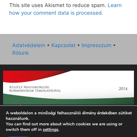
This site uses Akismet to reduce spam.
Learn
how your comment data is processed.
Adatvédelem
•
Kapcsolat
•
Impresszum
•
Rólunk
„Az Új Ember katolikus hetilap 2014. évi működésének
A weboldalon a minőségi felhasználói élmény érdekében sütiket
támogatását az EGYH-KCP-14-P-0121 sz. támogatási
használunk.
szerződés keretében 3 000 000 Ft összegben támogatta az
You can find out more about which cookies we are using or
Emberi Erőforrások Minisztériuma.”
switch them off in
settings
.