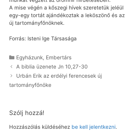
munkát végzett az örömhír hirdetésében.
A mise végén a kőszegi hívek szeretetük jeléül
egy-egy tortát ajándékoztak a leköszönő és az
új tartományfőnöknek.
Forrás: Isteni Ige Társasága
Kategória
Egyházunk
,
Embertárs
A biblia üzenete Jn 10,27-30
Urbán Erik az erdélyi ferencesek új
tartományfőnöke
Szólj hozzá!
Hozzászólás küldéséhez
be kell jelentkezni
.