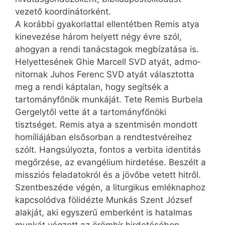
vezető koordinátorként.
A korábbi gyakorlattal ellentétben Remis atya
kinevezése három helyett négy évre szól,
ahogyan a rendi tanácstagok megbízatása is.
Helyettesének Ghie Marcell SVD atyát, admo­
nitornak Juhos Ferenc SVD atyát választotta
meg a rendi káptalan, hogy segítsék a
tartományfőnök munkáját. Tete Remis Burbela
Gergelytől vette át a tartományfőnöki
tisztséget. Remis atya a szentmisén mondott
homíliájában elsősorban a rendtestvéreihez
szólt. Hangsúlyozta, fontos a verbita identitás
megőrzése, az evangélium hirdetése. Beszélt a
missziós feladatokról és a jövőbe vetett hitről.
Szentbeszéde végén, a liturgikus emléknaphoz
kapcsolódva fölidézte Munkás Szent József
alakját, aki egyszerű emberként is hatalmas