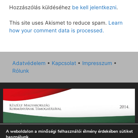
Hozzászólás küldéséhez
be kell jelentkezni
.
This site uses Akismet to reduce spam.
Learn
how your comment data is processed.
Adatvédelem
•
Kapcsolat
•
Impresszum
•
Rólunk
„Az Új Ember katolikus hetilap 2014. évi működésének
A weboldalon a minőségi felhasználói élmény érdekében sütiket
támogatását az EGYH-KCP-14-P-0121 sz. támogatási
használunk.