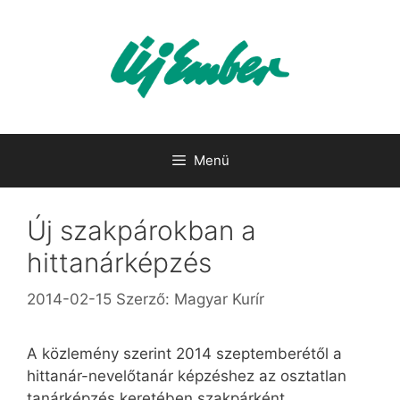
Kilépés
a
tartalomba
Menü
Új szakpárokban a
hittanárképzés
2014-02-15
Szerző:
Magyar Kurír
A közlemény szerint 2014 szeptemberétől a
hittanár-nevelőtanár képzéshez az osztatlan
tanárképzés keretében szakpárként