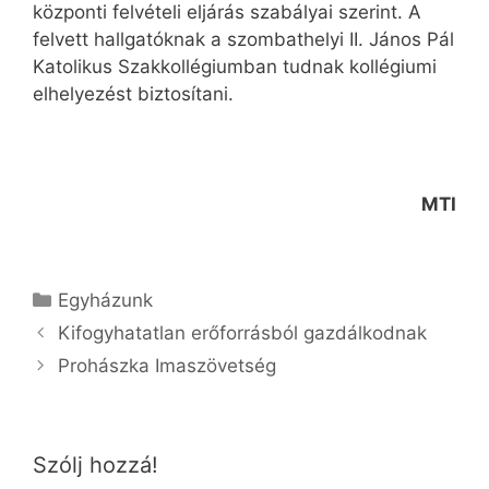
központi felvételi eljárás szabályai szerint. A
felvett hallgatóknak a szombathelyi II. János Pál
Katolikus Szakkollégiumban tudnak kollégiumi
elhelyezést biztosítani.
MTI
Kategória
Egyházunk
Kifogyhatatlan erőforrásból gazdálkodnak
Prohászka Imaszövetség
Szólj hozzá!