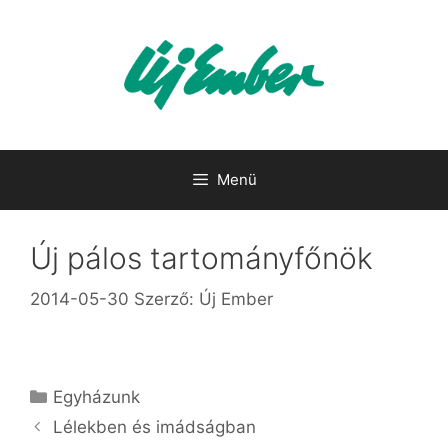
Kilépés
a
tartalomba
Menü
Új pálos tartományfőnök
2014-05-30
Szerző:
Új Ember
Kategória
Egyházunk
Lélekben és imádságban