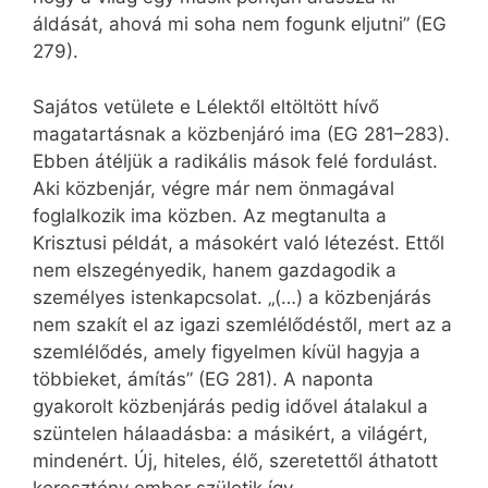
áldását, ahová mi soha nem fogunk eljutni” (EG
279).
Sajátos vetülete e Lélektől eltöltött hívő
magatartásnak a közbenjáró ima (EG 281–283).
Ebben átéljük a radikális mások felé fordulást.
Aki közbenjár, végre már nem önmagával
foglalkozik ima közben. Az megtanulta a
Krisztusi példát, a másokért való létezést. Ettől
nem elszegényedik, hanem gazdagodik a
személyes istenkapcsolat. „(…) a közbenjárás
nem szakít el az igazi szemlélődéstől, mert az a
szemlélődés, amely figyelmen kívül hagyja a
többieket, ámítás” (EG 281). A naponta
gyakorolt közbenjárás pedig idővel átalakul a
szüntelen hálaadásba: a másikért, a világért,
mindenért. Új, hiteles, élő, szeretettől áthatott
keresztény ember születik így.