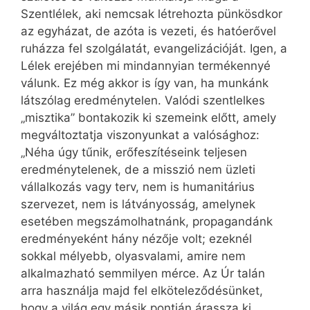
Szentlélek, aki nemcsak létrehozta pünkösdkor
az egyházat, de azóta is vezeti, és hatóerővel
ruházza fel szolgálatát, evangelizációját. Igen, a
Lélek erejében mi mindannyian termékennyé
válunk. Ez még akkor is így van, ha munkánk
látszólag eredménytelen. Valódi szentlelkes
„misztika” bontakozik ki szemeink előtt, amely
megváltoztatja viszonyunkat a valósághoz:
„Néha úgy tűnik, erőfeszítéseink teljesen
eredménytelenek, de a misszió nem üzleti
vállalkozás vagy terv, nem is humanitárius
szervezet, nem is látványosság, amelynek
esetében megszámolhatnánk, propagandánk
eredményeként hány nézője volt; ezeknél
sokkal mélyebb, olyasvalami, amire nem
alkalmazható semmilyen mérce. Az Úr talán
arra használja majd fel elköteleződésünket,
hogy a világ egy másik pontján árassza ki