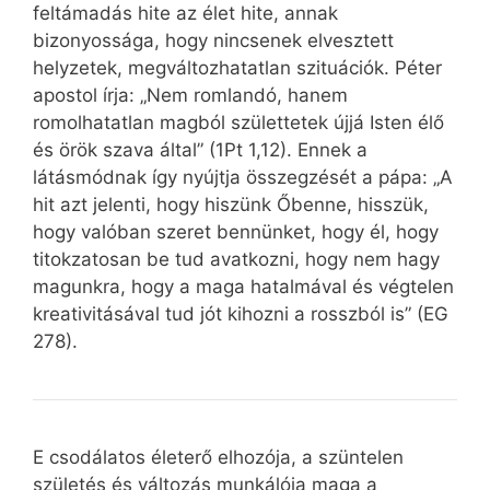
feltámadás hite az élet hite, annak
bizonyossága, hogy nincsenek elvesztett
helyzetek, megváltozhatatlan szituációk. Péter
apostol írja: „Nem romlandó, hanem
romolhatatlan magból születtetek újjá Isten élő
és örök szava által” (1Pt 1,12). Ennek a
látásmódnak így nyújtja összegzését a pápa: „A
hit azt jelenti, hogy hiszünk Őbenne, hisszük,
hogy valóban szeret bennünket, hogy él, hogy
titokzatosan be tud avatkozni, hogy nem hagy
magunkra, hogy a maga hatalmával és végtelen
kreativitásával tud jót kihozni a rosszból is” (EG
278).
E csodálatos életerő elhozója, a szüntelen
születés és változás munkálója maga a