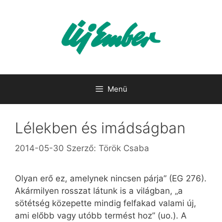
Kilépés
a
tartalomba
Menü
Lélekben és imádságban
2014-05-30
Szerző:
Török Csaba
Olyan erő ez, amelynek nincsen párja” (EG 276).
Akármilyen rosszat látunk is a világban, „a
sötétség közepette mindig felfakad valami új,
ami előbb vagy utóbb termést hoz” (uo.). A