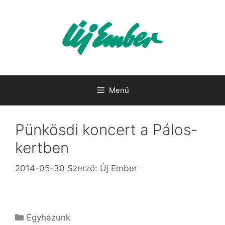
Kilépés
a
tartalomba
Menü
Pünkösdi koncert a Pálos-
kertben
2014-05-30
Szerző:
Új Ember
Kategória
Egyházunk