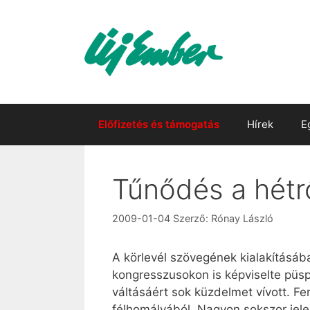
Kilépés
a
tartalomba
Előfizetés és támogatás
Hírek
E
Tűnődés a hétr
2009-01-04
Szerző:
Rónay László
A körlevél szövegének kialakításába
kongresszusokon is képviselte püs
váltásáért sok küzdelmet vívott. F
félhomályából. Nagyon sokszor jel