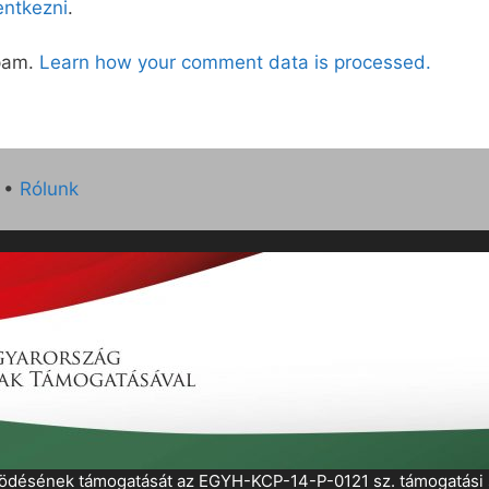
lentkezni
.
spam.
Learn how your comment data is processed.
•
Rólunk
működésének támogatását az EGYH-KCP-14-P-0121 sz. támogatás