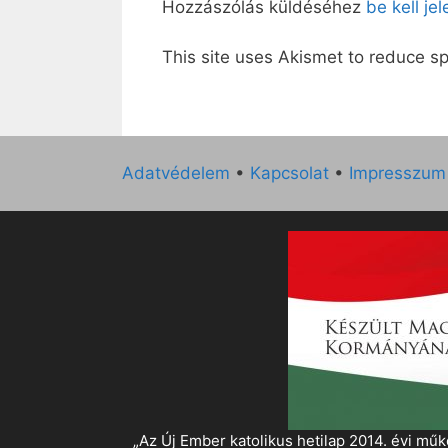
Hozzászólás küldéséhez
be kell je
This site uses Akismet to reduce 
Adatvédelem
•
Kapcsolat
•
Impresszum
„Az Új Ember katolikus hetilap 2014. évi 