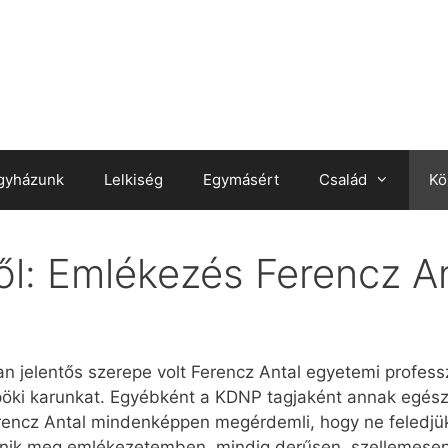
gyházunk
Lelkiség
Egymásért
Család
Kö
ől: Emlékezés Ferencz An
n jelentős szerepe volt Ferencz Antal egyetemi professz
pöki karunkat. Egyébként a KDNP tagjaként annak egész
erencz Antal mindenképpen megérdemli, hogy ne feledjük 
enik meg emlékezetemben, mindig derűsen, szellemese