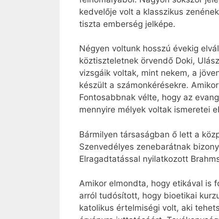
kedvelője volt a klasszikus zenén
tiszta emberség jelképe.
Négyen voltunk hosszú évekig elvál
köztiszteletnek örvendő Doki, Ulás
vizsgáik voltak, mint nekem, a jöv
készült a számonkérésekre. Amikor 
Fontosabbnak vélte, hogy az evang
mennyire mélyek voltak ismeretei eb
Bármilyen társaságban ő lett a köz
Szenvedélyes zenebarátnak bizonyul
Elragadtatással nyilatkozott Brahms
Amikor elmondta, hogy etikával is 
arról tudósított, hogy bioetikai kurz
katolikus értelmiségi volt, aki teh