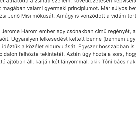
t áthatotta a zsinati szellem, következetesen képviselte
t magában valami gyermeki princípiumot. Már súlyos bet
si Jenő Misi mókusát. Amúgy is vonzódott a vidám tör
K. Jerome Három ember egy csónakban című regényét,
sóit. Ugyanilyen lelkesedést keltett benne (bennem ug
idéztük a közélet eldurvulását. Egyszer hosszabban i
 oldalon felhőzte tekintetét. Aztán úgy hozta a sors, hog
tó ajtóban áll, karján két lányommal, akik Tóni bácsinak