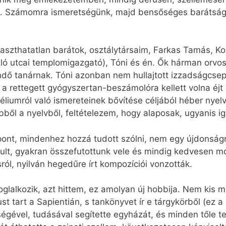
ek. Számomra ismeretségünk, majd bensőséges barátságu
aszthatatlan barátok, osztálytársaim, Farkas Tamás, Ko
zló utcai templomigazgató), Tóni és én. Ők hárman orv
endő tanárnak. Tóni azonban nem hullajtott izzadságcse
a rettegett gyógyszertan-beszámolóra kellett volna éjt 
éliumról való ismereteinek bővítése céljából héber nye
ből a nyelvből, feltételezem, hogy alaposak, ugyanis iga
pont, mindenhez hozzá tudott szólni, nem egy újdonságra
t, gyakran összefutottunk vele és mindig kedvesen mos
ról, nyilván hegedűre írt kompozíciói vonzották.
foglalkozik, azt hittem, ez amolyan új hobbija. Nem kis
ust tart a Sapientián, s tankönyvet ír e tárgykörből (ez a 
etségével, tudásával segítette egyházát, és minden tőle t