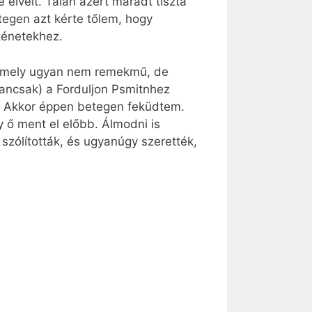
 elveit. Talán azért maradt tiszta
egen azt kérte tőlem, hogy
ténetekhez.
 amely ugyan nem remekmű, de
yancsak) a Forduljon Psmitnhez
s. Akkor éppen betegen feküdtem.
y ő ment el előbb. Álmodni is
 szólították, és ugyanúgy szerették,