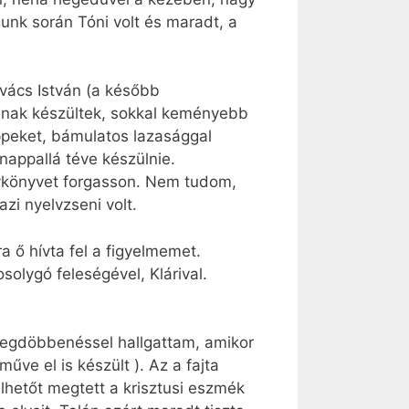
nk során Tóni volt és maradt, a
vács István (a később
osnak készültek, sokkal keményebb
ppeket, bámulatos lazasággal
nappallá téve készülnie.
lvkönyvet forgasson. Nem tudom,
zi nyelvzseni volt.
 ő hívta fel a figyelmemet.
olygó feleségével, Klárival.
 megdöbbenéssel hallgattam, amikor
műve el is készült ). Az a fajta
elhetőt megtett a krisztusi eszmék