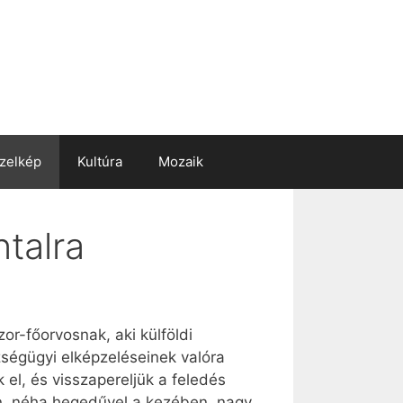
zelkép
Kultúra
Mozaik
talra
or-főorvosnak, aki külföldi
ségügyi elképzeléseinek valóra
el, és visszapereljük a feledés
n, néha hegedűvel a kezében, nagy