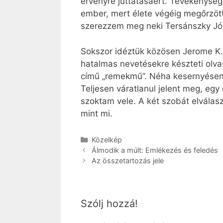
érvényre juttatásáért. Tevékenységé
ember, mert élete végéig megőrzöt
szerezzem meg neki Tersánszky Józ
Sokszor idéztük közösen Jerome 
hatalmas nevetésekre készteti olva
című „remekmű”. Néha kesernyésen 
Teljesen váratlanul jelent meg, egy
szoktam vele. A két szobát elválasz
mint mi.
Kategória
Közelkép
Álmodik a múlt: Emlékezés és feledés
Az összetartozás jele
Szólj hozzá!