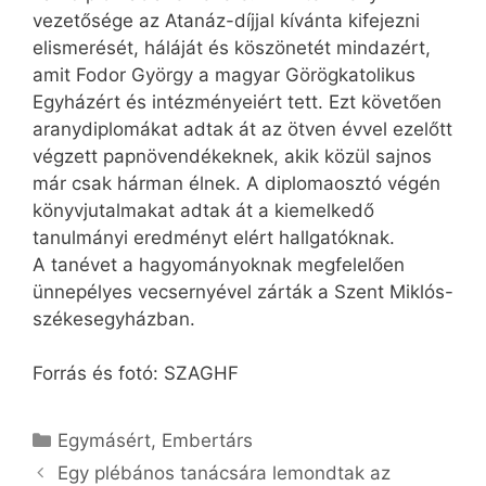
vezetősége az Atanáz-díjjal kívánta kifejezni
elismerését, háláját és köszönetét mindazért,
amit Fodor György a magyar Görögkatolikus
Egyházért és intézményeiért tett. Ezt követően
aranydiplomákat adtak át az ötven évvel ezelőtt
végzett papnövendékeknek, akik közül sajnos
már csak hárman élnek. A diplomaosztó végén
könyvjutalmakat adtak át a kiemelkedő
tanulmányi eredményt elért hallgatóknak.
A tanévet a hagyományoknak megfelelően
ünnepélyes vecsernyével zárták a Szent Miklós-
székesegyházban.
Forrás és fotó: SZAGHF
Kategória
Egymásért
,
Embertárs
Egy plébános tanácsára lemondtak az