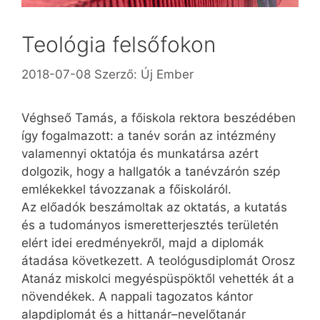
Teológia felsőfokon
2018-07-08
Szerző:
Új Ember
Véghseő Tamás, a főiskola rektora beszédében
így fogalmazott: a tanév során az intézmény
valamennyi oktatója és munkatársa azért
dolgozik, hogy a hallgatók a tanévzárón szép
emlékekkel távozzanak a főiskoláról.
Az előadók beszámoltak az oktatás, a kutatás
és a tudományos ismeretterjesztés területén
elért idei eredményekről, majd a diplomák
átadása következett. A teológusdiplomát Orosz
Atanáz miskolci megyéspüspöktől vehették át a
növendékek. A nappali tagozatos kántor
alapdiplomát és a hittanár–nevelőtanár