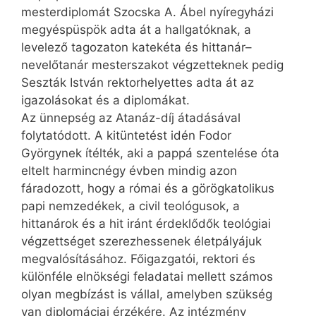
mesterdiplomát Szocska A. Ábel nyíregyházi
megyéspüspök adta át a hallgatóknak, a
levelező tagozaton katekéta és hittanár–
nevelőtanár mesterszakot végzetteknek pedig
Seszták István rektorhelyettes adta át az
igazolásokat és a diplomákat.
Az ünnepség az Atanáz-díj átadásával
folytatódott. A kitüntetést idén Fodor
Györgynek ítélték, aki a pappá szentelése óta
eltelt harmincnégy évben mindig azon
fáradozott, hogy a római és a görögkatolikus
papi nemzedékek, a civil teológusok, a
hittanárok és a hit iránt érdeklődők teológiai
végzettséget szerezhessenek életpályájuk
megvalósításához. Főigazgatói, rektori és
különféle elnökségi feladatai mellett számos
olyan megbízást is vállal, amelyben szükség
van diplomáciai érzékére. Az intézmény