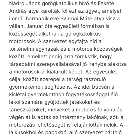
Nádró János görögkatolikus hívő és Fekete
András atya karolták föl ezt az ügyet, amelyet
immár harmadik éve Szirmai Máté atya visz a
vállán. Január óta egyesületi formában is
közösséget alkotnak a görögkatolikus
motorosok. A szervezet egyfajta híd a
történelmi egyházak és a motoros közösségek
között, emellett pedig arra törekszik, hogy
társadalmi szerepvállalásával jó irányba alakítsa
a motorosokról kialakult képet. Az egyesület
céljai között szerepel a térség rászoruló
gyermekeinek segítése is. Az idei búcsún a
kislétai gyermekotthon fogyatékossággal élő
lakói számára gyűjtöttek játékokat és
taneszközöket, melyeket a motoros felvonulás
végén át is adtak az intézmény lakóinak, sőt, a
motorozás lehetőségét is felajánlották nekik. A
laikusokból és papokból álló szervezet pártoló