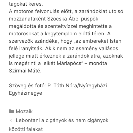
tagokat keres.
A motoros felvonulás előtt, a zarándoklat utolsó
mozzanataként Szocska Ábel püspök
megáldotta és szenteltvízzel meghintette a
motorosokat a kegytemplom előtti téren. A
szervezők szándéka, hogy „az embereket Isten
felé irányítsák. Akik nem az esemény vallásos
jellege miatt érkeznek a zarándoklatra, azoknak
is megérinti a lelkét Máriapócs” – mondta
Szirmai Máté.
Szöveg és fotó: P. Tóth Nóra/Nyíregyházi
Egyházmegye
Kategória
Mozaik
Lebontani a cigányok és nem cigányok
közötti falakat