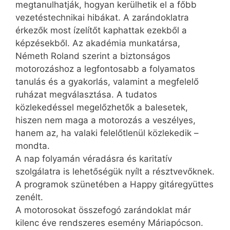
megtanulhatják, hogyan kerülhetik el a főbb
vezetéstechnikai hibákat. A zarándoklatra
érkezők most ízelítőt kaphattak ezekből a
képzésekből. Az akadémia munkatársa,
Németh Roland szerint a biztonságos
motorozáshoz a legfontosabb a folyamatos
tanulás és a gyakorlás, valamint a megfelelő
ruházat megválasztása. A tudatos
közlekedéssel megelőzhetők a balesetek,
hiszen nem maga a motorozás a veszélyes,
hanem az, ha valaki felelőtlenül közlekedik –
mondta.
A nap folyamán véradásra és karitatív
szolgálatra is lehetőségük nyílt a résztvevőknek.
A programok szünetében a Happy gitáregyüttes
zenélt.
A motorosokat összefogó zarándoklat már
kilenc éve rendszeres esemény Máriapócson.