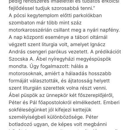
pedig rendszeres imaélettel és tudatos erkölcsi
fejlődéssel tudjuk szorosabbá tenni.”
A pócsi kegytemplom előtti parkolókban
szombaton már több mint száz
motorkarosszérián csillant meg a nyári napfény.
A nap központi eseménye a tábori oltárnál
végzett szent liturgia volt, amelyet Ignácz
András csengeri parókus vezetett. A prédikációt
Szocska A. Ábel nyíregyházi megyéspüspök
mondta. Úgy fogalmazott: hálás a
motorosoknak, amiért a hálaadás hosszabb
formáját választották, és ájtatosság helyett
szent liturgián szerettek volna részt venni.
Ábel püspök az ünnepkör két főszereplőjéről,
Péter és Pál főapostolokról elmélkedett. Emberi
sokféleségünket jól kifejezi kettejük
személyiségbeli különbözősége. Péter
botladozó ugyan, de képes volt megbánni