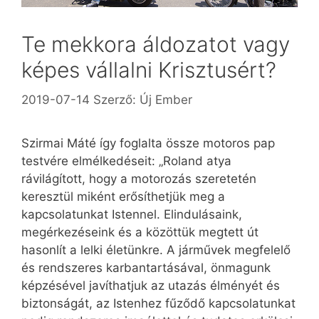
Te mekkora áldozatot vagy
képes vállalni Krisztusért?
2019-07-14
Szerző:
Új Ember
Szirmai Máté így foglalta össze motoros pap
testvére elmélkedéseit: „Roland atya
rávilágított, hogy a motorozás szeretetén
keresztül miként erősíthetjük meg a
kapcsolatunkat Istennel. Elindulásaink,
megérkezéseink és a közöttük megtett út
hasonlít a lelki életünkre. A járművek megfelelő
és rendszeres karbantartásával, önmagunk
képzésével javíthatjuk az utazás élményét és
biztonságát, az Istenhez fűződő kapcsolatunkat