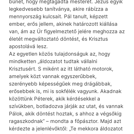
bűnét, hogy megtagadta mesterét. Jézus egyik
legkedvesebb tanítványa, akire rábízza a
mennyország kulcsait. Pál tanult, képzett
ember, erős jellem, akinek határozott kiállása
van, ám az Úr figyelmeztető jelére meghozza az
életét megváltoztató döntést, és Krisztus
apostolává lesz.
Az egyetlen közös tulajdonságuk az, hogy
mindketten „áldozatot tudtak vállalni
Krisztusért. S miként az itt látható motorok,
amelyek közt vannak egyszerűbbek,
szerényebb képességűek meg drágábbak,
erősebbek is, mi is sokfélék vagyunk. Akadnak
közöttünk Péterek, akik kérdésekkel a
szívükben, botladozva járják az utat, és vannak
Pálok, akik döntést hoztak, s ahhoz a végsőkig
ragaszkodnak” – mondta a főpásztor. Majd azt
kérdezte a jelenlévőktől: „Te mekkora áldozatot