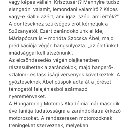
vagy képes vállalni Krisztusért? Mennyire tudsz
elengedni valamit, lemondani valamiről? Képes
vagy-e kiállni azért, ami igaz, szép, ami érték?”
A döntésekhez szükséges erőt kérhetjük a
Szűzanyától. Ezért zarándokolunk el ide,
Máriapócsra is – mondta Szocska Ábel, majd
prédikációja végén hangsúlyozta: „az életünket
imádsággal kell átszőnünk”.
Az elcsöndesedés végén olajkenetben
részesülhettek a zarándokok, majd hangerő-,
szlalom- és lassúsági versenyek következtek. A
győzteseknek Ábel püspök adta át a jórészt
támogatói felajánlásból származó
nyereményeket.
A Hungaroring Motoros Akadémia már második
éve tanítja tudatosságra a zarándoklatra érkező
motorosokat. A rendszeresen motorozóknak
tréningeket szerveznek, melyeken