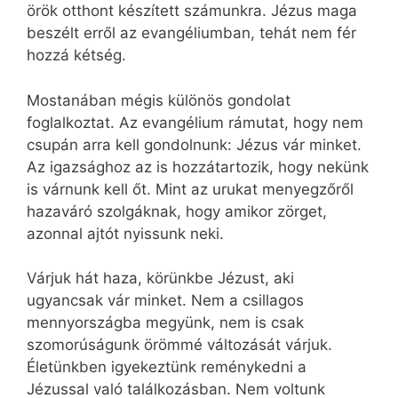
örök otthont készített számunkra. Jézus maga
beszélt erről az evangéliumban, tehát nem fér
hozzá kétség.
Mostanában mégis különös gondolat
foglalkoztat. Az evangélium rámutat, hogy nem
csupán arra kell gondolnunk: Jézus vár minket.
Az igazsághoz az is hozzátartozik, hogy nekünk
is várnunk kell őt. Mint az urukat menyegzőről
hazaváró szolgáknak, hogy amikor zörget,
azonnal ajtót nyissunk neki.
Várjuk hát haza, körünkbe Jézust, aki
ugyancsak vár minket. Nem a csillagos
mennyországba megyünk, nem is csak
szomorúságunk örömmé változását várjuk.
Életünkben igyekeztünk reménykedni a
Jézussal való találkozásban. Nem voltunk