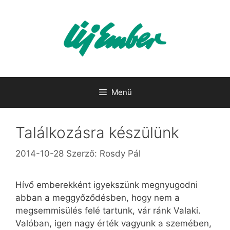
Kilépés
a
tartalomba
Menü
Találkozásra készülünk
2014-10-28
Szerző:
Rosdy Pál
Hívő emberekként igyekszünk megnyugodni
abban a meggyőződésben, hogy nem a
megsemmisülés felé tartunk, vár ránk Valaki.
Valóban, igen nagy érték vagyunk a szemében,