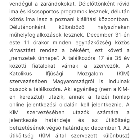
vendégül a zarándokokat. Délelőttönként rövid
ima és kiscsoportos programok lesznek, délután
közös ima lesz a poznani kiállítási központban.
Délutánonként különböző helyszíneken
műhelyfoglalkozások lesznek. December 31-én
este 11 órakor minden egyházközség közös
virrasztást rendez a békéért, ezt követi a
„nemzetek ünnepe”. A találkozóra 17 és 35 év
közötti fiatalokat várnak a szervezők. A
Katolikus Ifjúsági Mozgalom (KIM)
szervezésében Magyarországról is indulnak
buszok a találkozóra. Aki egyénileg (nem a KIM-
en keresztül) utazik, annak a taizéi honlap
online jelentkezési oldalán kell jelentkeznie. A
KIM szervezésében utazók számára a
jelentkezés határideje és az útiköltség
befizetésének végső határideje: december 1. Az
útiköltség (KIM által szervezett különbusz)