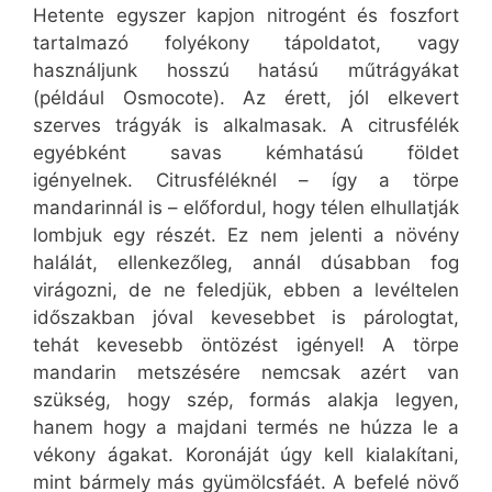
Hetente egyszer kapjon nitrogént és foszfort
tartalmazó folyékony tápoldatot, vagy
használjunk hosszú hatású műtrágyákat
(például Osmocote). Az érett, jól elkevert
szerves trágyák is alkalmasak. A citrusfélék
egyébként savas kémhatású földet
igényelnek. Citrusféléknél – így a törpe
mandarinnál is – előfordul, hogy télen elhullatják
lombjuk egy részét. Ez nem jelenti a növény
halálát, ellenkezőleg, annál dúsabban fog
virágozni, de ne feledjük, ebben a levéltelen
időszakban jóval kevesebbet is párologtat,
tehát kevesebb öntözést igényel! A törpe
mandarin metszésére nemcsak azért van
szükség, hogy szép, formás alakja legyen,
hanem hogy a majdani termés ne húzza le a
vékony ágakat. Koronáját úgy kell kialakítani,
mint bármely más gyümölcsfáét. A befelé növő