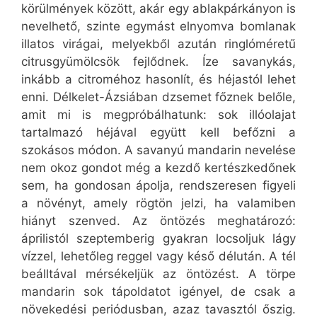
körülmények között, akár egy ablakpárkányon is
nevelhető, szinte egymást elnyomva bomlanak
illatos virágai, melyekből azután ringlóméretű
citrusgyümölcsök fejlődnek. Íze savanykás,
inkább a citroméhoz hasonlít, és héjastól lehet
enni. Délkelet-Ázsiában dzsemet főznek belőle,
amit mi is megpróbálhatunk: sok illóolajat
tartalmazó héjával együtt kell befőzni a
szokásos módon. A savanyú mandarin nevelése
nem okoz gondot még a kezdő kertészkedőnek
sem, ha gondosan ápolja, rendszeresen figyeli
a növényt, amely rögtön jelzi, ha valamiben
hiányt szenved. Az öntözés meghatározó:
áprilistól szeptemberig gyakran locsoljuk lágy
vízzel, lehetőleg reggel vagy késő délután. A tél
beálltával mérsékeljük az öntözést. A törpe
mandarin sok tápoldatot igényel, de csak a
növekedési periódusban, azaz tavasztól őszig.