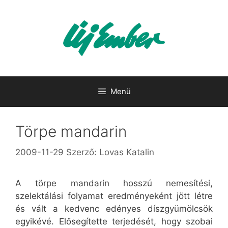
Kilépés
a
tartalomba
Menü
Törpe mandarin
2009-11-29
Szerző:
Lovas Katalin
A törpe mandarin hosszú nemesítési,
szelektálási folyamat eredményeként jött létre
és vált a kedvenc edényes díszgyümölcsök
egyikévé. Elősegítette terjedését, hogy szobai