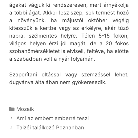
ágakat vágjuk ki rendszeresen, mert árnyékolja
a többi ágat. Akkor lesz szép, sok termést hozó
a növényünk, ha májustól október végéig
kitesszük a kertbe vagy az erkélyre, akár tűző
napra, szélmentes helyre. Télen 5-15 fokon,
világos helyen érzi jól magát, de a 20 fokos
szobahőmérsékletet is elviseli, feltéve, ha előtte
a szabadban volt a nyár folyamán.
Szaporítani oltással vagy szemzéssel lehet,
dugványa általában nem gyökeresedik.
Kategória
Mozaik
Ami az embert emberré teszi
Taizéi találkozó Poznanban