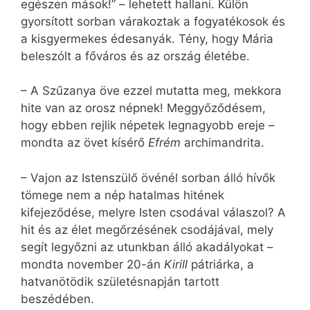
egészen mások!” – lehetett hallani. Külön
gyorsított sorban várakoztak a fogyatékosok és
a kisgyermekes édesanyák. Tény, hogy Mária
beleszólt a főváros és az ország életébe.
– A Szűzanya öve ezzel mutatta meg, mekkora
hite van az orosz népnek! Meggyőződésem,
hogy ebben rejlik népetek legnagyobb ereje –
mondta az övet kísérő
Efrém
archimandrita.
– Vajon az Istenszülő övénél sorban álló hívők
tömege nem a nép hatalmas hitének
kifejeződése, melyre Isten csodával válaszol? A
hit és az élet megőrzésének csodájával, mely
segít legyőzni az utunkban álló akadályokat –
mondta november 20-án
Kirill
pátriárka, a
hatvanötödik születésnapján tartott
beszédében.