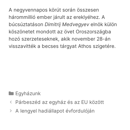
A negyvennapos körút során összesen
hárommillió ember járult az ereklyéhez. A
búcsúztatáson
Dimitrij Medvegyev
elnök külön
köszönetet mondott az övet Oroszországba
hozó szerzeteseknek, akik november 28-án
visszavitték a becses tárgyat Athos szigetére.
Kategória
Egyházunk
Párbeszéd az egyház és az EU között
A lengyel hadiállapot évfordulóján