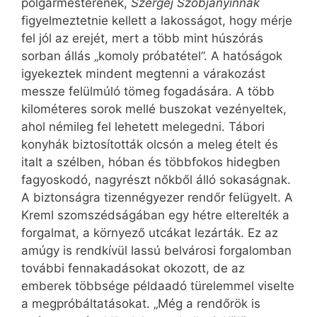
polgármesterének,
Szergej Szobjanyinnak
figyelmeztetnie kellett a lakosságot, hogy mérje
fel jól az erejét, mert a több mint húszórás
sorban állás „komoly próbatétel”. A hatóságok
igyekeztek mindent megtenni a várakozást
messze felülmúló tömeg fogadására. A több
kilométeres sorok mellé buszokat vezényeltek,
ahol némileg fel lehetett melegedni. Tábori
konyhák biztosították olcsón a meleg ételt és
italt a szélben, hóban és többfokos hidegben
fagyoskodó, nagyrészt nőkből álló sokaságnak.
A biztonságra tizennégyezer rendőr felügyelt. A
Kreml szomszédságában egy hétre elterelték a
forgalmat, a környező utcákat lezárták. Ez az
amúgy is rendkívül lassú belvárosi forgalomban
további fennakadásokat okozott, de az
emberek többsége példaadó türelemmel viselte
a megpróbáltatásokat. „Még a rendőrök is