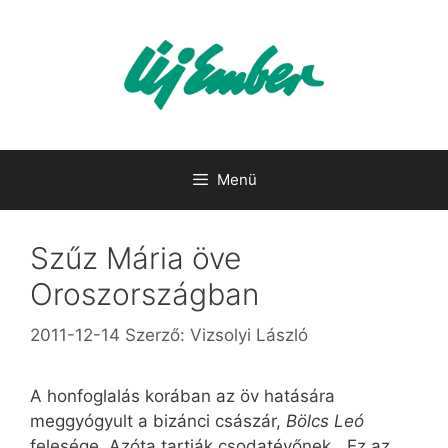
Kilépés
a
tartalomba
Menü
Szűz Mária öve
Oroszországban
2011-12-14
Szerző:
Vizsolyi László
A honfoglalás korában az öv hatására
meggyógyult a bizánci császár,
Bölcs Leó
felesége. Azóta tartják csodatévőnek. „Ez az