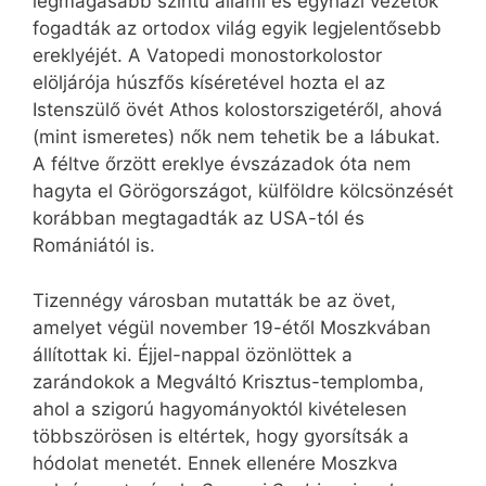
legmagasabb szintű állami és egyházi vezetők
fogadták az ortodox világ egyik legjelentősebb
ereklyéjét. A Vatopedi monostorkolostor
elöljárója húszfős kíséretével hozta el az
Istenszülő övét Athos kolostorszigetéről, ahová
(mint ismeretes) nők nem tehetik be a lábukat.
A féltve őrzött ereklye évszázadok óta nem
hagyta el Görögországot, külföldre kölcsönzését
korábban megtagadták az USA-tól és
Romániától is.
Tizennégy városban mutatták be az övet,
amelyet végül november 19-étől Moszkvában
állítottak ki. Éjjel-nappal özönlöttek a
zarándokok a Megváltó Krisztus-templomba,
ahol a szigorú hagyományoktól kivételesen
többszörösen is eltértek, hogy gyorsítsák a
hódolat menetét. Ennek ellenére Moszkva