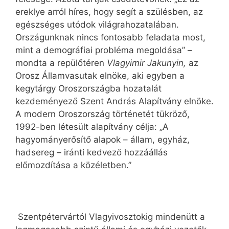
ereklye arról híres, hogy segít a szülésben, az
egészséges utódok világrahozatalában.
Országunknak nincs fontosabb feladata most,
mint a demográfiai probléma megoldása” –
mondta a repülőtéren
Vlagyimir Jakunyin,
az
Orosz Államvasutak elnöke, aki egyben a
kegytárgy Oroszországba hozatalát
kezdeményező Szent András Alapítvány elnöke.
A modern Oroszország történetét tükröző,
1992-ben létesült alapítvány célja: „A
hagyományerősítő alapok – állam, egyház,
hadsereg – iránti kedvező hozzáállás
előmozdítása a közéletben.”
Szentpétervártól Vlagyivosztokig mindenütt a