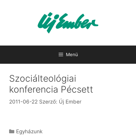
Kilépés
a
tartalomba
Menü
Szociálteológiai
konferencia Pécsett
2011-06-22
Szerző:
Új Ember
Kategória
Egyházunk