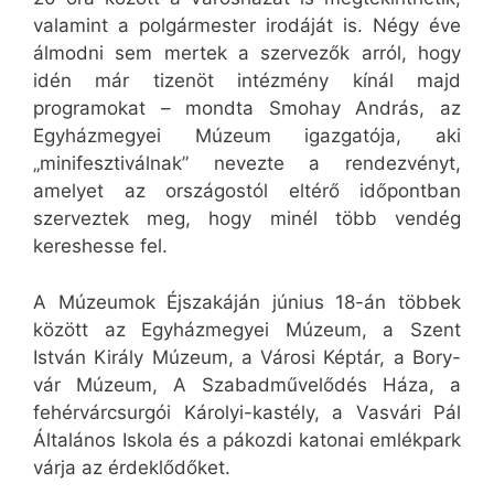
valamint a polgármester irodáját is. Négy éve
álmodni sem mertek a szervezők arról, hogy
idén már tizenöt intézmény kínál majd
programokat – mondta Smohay András, az
Egyházmegyei Múzeum igazgatója, aki
„minifesztiválnak” nevezte a rendezvényt,
amelyet az országostól eltérő időpontban
szerveztek meg, hogy minél több vendég
kereshesse fel.
A Múzeumok Éjszakáján június 18-án többek
között az Egyházmegyei Múzeum, a Szent
István Király Múzeum, a Városi Képtár, a Bory-
vár Múzeum, A Szabadművelődés Háza, a
fehérvárcsurgói Károlyi-kastély, a Vasvári Pál
Általános Iskola és a pákozdi katonai emlékpark
várja az érdeklődőket.