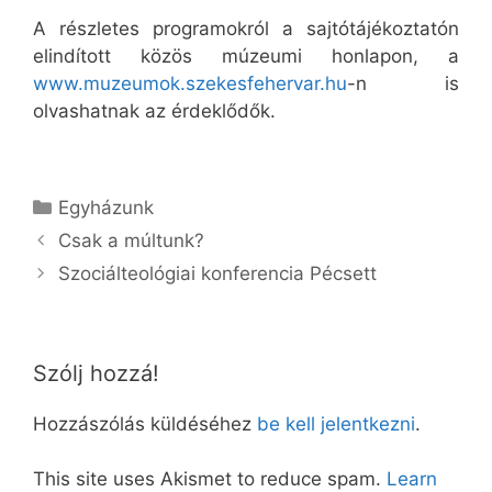
A részletes programokról a sajtótájékoztatón
elindított közös múzeumi honlapon, a
www.muzeumok.szekesfehervar.hu
-n is
olvashatnak az érdeklődők.
Kategória
Egyházunk
Csak a múltunk?
Szociálteológiai konferencia Pécsett
Szólj hozzá!
Hozzászólás küldéséhez
be kell jelentkezni
.
This site uses Akismet to reduce spam.
Learn