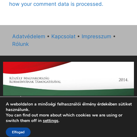
how your comment data is processed.
Adatvédelem
•
Kapcsolat
•
Impresszum
•
Rólunk
„Az Új Ember katolikus hetilap 2014. évi működésének
A weboldalon a minőségi felhasználói élmény érdekében sütiket
támogatását az EGYH-KCP-14-P-0121 sz. támogatási
használunk.
szerződés keretében 3 000 000 Ft összegben támogatta az
You can find out more about which cookies we are using or
Emberi Erőforrások Minisztériuma.”
switch them off in
settings
.
Elfogad
© 2026 Magyar Kurír - Új Ember
• Készült
GeneratePress