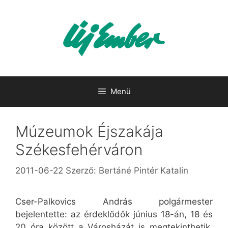
Kilépés
a
tartalomba
Menü
Múzeumok Éjszakája
Székesfehérváron
2011-06-22
Szerző:
Bertáné Pintér Katalin
Cser-Palkovics András polgármester
bejelentette: az érdeklődők június 18-án, 18 és
20 óra között a Városházát is megtekinthetik,