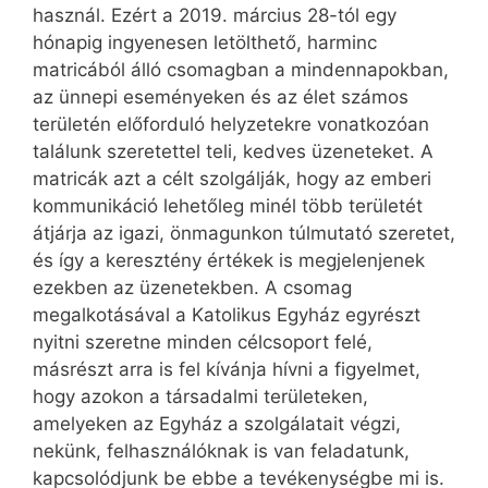
használ. Ezért a 2019. március 28-tól egy
hónapig ingyenesen letölthető, harminc
matricából álló csomagban a mindennapokban,
az ünnepi eseményeken és az élet számos
területén előforduló helyzetekre vonatkozóan
találunk szeretettel teli, kedves üzeneteket. A
matricák azt a célt szolgálják, hogy az emberi
kommunikáció lehetőleg minél több területét
átjárja az igazi, önmagunkon túlmutató szeretet,
és így a keresztény értékek is megjelenjenek
ezekben az üzenetekben. A csomag
megalkotásával a Katolikus Egyház egyrészt
nyitni szeretne minden célcsoport felé,
másrészt arra is fel kívánja hívni a figyelmet,
hogy azokon a társadalmi területeken,
amelyeken az Egyház a szolgálatait végzi,
nekünk, felhasználóknak is van feladatunk,
kapcsolódjunk be ebbe a tevékenységbe mi is.