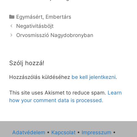
Kategória
Egymásért
,
Embertárs
Negativitásböjt
Orvosmisszió Nagydobronyban
Szólj hozzá!
Hozzászólás küldéséhez
be kell jelentkezni
.
This site uses Akismet to reduce spam.
Learn
how your comment data is processed.
Adatvédelem
•
Kapcsolat
•
Impresszum
•