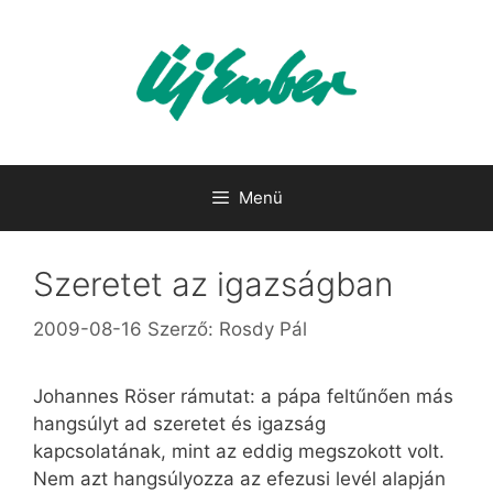
Kilépés
a
tartalomba
Menü
Szeretet az igazságban
2009-08-16
Szerző:
Rosdy Pál
Johannes Röser rámutat: a pápa feltűnően más
hangsúlyt ad szeretet és igazság
kapcsolatának, mint az eddig megszokott volt.
Nem azt hangsúlyozza az efezusi levél alapján