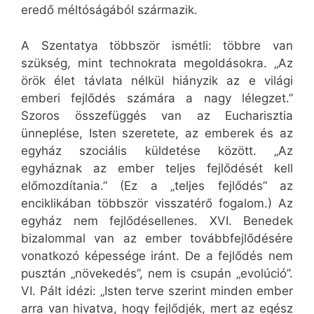
eredő méltóságából származik.
A Szentatya többször ismétli: többre van
szükség, mint technokrata megoldásokra. „Az
örök élet távlata nélkül hiányzik az e világi
emberi fejlődés számára a nagy lélegzet.”
Szoros összefüggés van az Eucharisztia
ünneplése, Isten szeretete, az emberek és az
egyház szociális küldetése között. „Az
egyháznak az ember teljes fejlődését kell
előmozdítania.” (Ez a „teljes fejlődés” az
enciklikában többször visszatérő fogalom.) Az
egyház nem fejlődésellenes. XVI. Benedek
bizalommal van az ember továbbfejlődésére
vonatkozó képessége iránt. De a fejlődés nem
pusztán „növekedés”, nem is csupán „evolúció”.
VI. Pált idézi: „Isten terve szerint minden ember
arra van hivatva, hogy fejlődjék, mert az egész