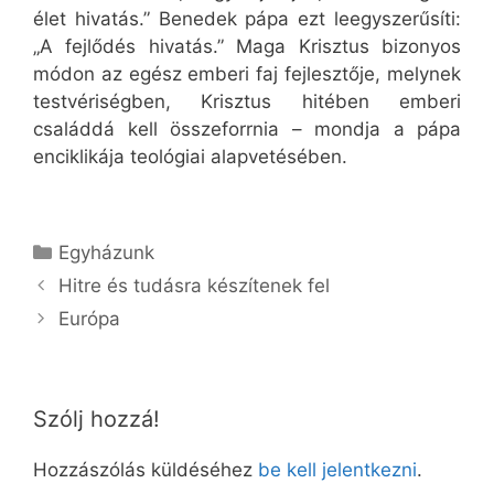
élet hivatás.” Benedek pápa ezt leegyszerűsíti:
„A fejlődés hivatás.” Maga Krisztus bizonyos
módon az egész emberi faj fejlesztője, melynek
testvériségben, Krisztus hitében emberi
családdá kell összeforrnia – mondja a pápa
enciklikája teológiai alapvetésében.
Kategória
Egyházunk
Hitre és tudásra készítenek fel
Európa
Szólj hozzá!
Hozzászólás küldéséhez
be kell jelentkezni
.