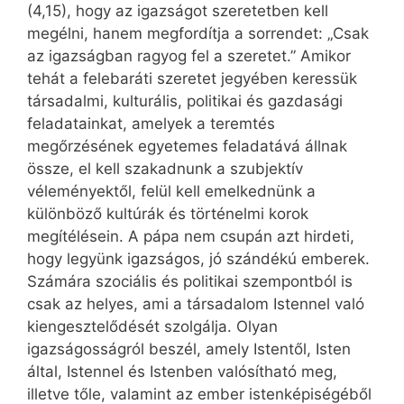
(4,15), hogy az igazságot szeretetben kell
megélni, hanem megfordítja a sorrendet: „Csak
az igazságban ragyog fel a szeretet.” Amikor
tehát a felebaráti szeretet jegyében keressük
társadalmi, kulturális, politikai és gazdasági
feladatainkat, amelyek a teremtés
megőrzésének egyetemes feladatává állnak
össze, el kell szakadnunk a szubjektív
véleményektől, felül kell emelkednünk a
különböző kultúrák és történelmi korok
megítélésein. A pápa nem csupán azt hirdeti,
hogy legyünk igazságos, jó szándékú emberek.
Számára szociális és politikai szempontból is
csak az helyes, ami a társadalom Istennel való
kiengesztelődését szolgálja. Olyan
igazságosságról beszél, amely Istentől, Isten
által, Istennel és Istenben valósítható meg,
illetve tőle, valamint az ember istenképiségéből