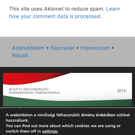
This site uses Akismet to reduce spam.
Learn
how your comment data is processed.
Adatvédelem
•
Kapcsolat
•
Impresszum
•
Rólunk
„Az Új Ember katolikus hetilap 2014. évi működésének
A weboldalon a minőségi felhasználói élmény érdekében sütiket
támogatását az EGYH-KCP-14-P-0121 sz. támogatási
használunk.
szerződés keretében 3 000 000 Ft összegben támogatta az
You can find out more about which cookies we are using or
Emberi Erőforrások Minisztériuma.”
switch them off in
settings
.