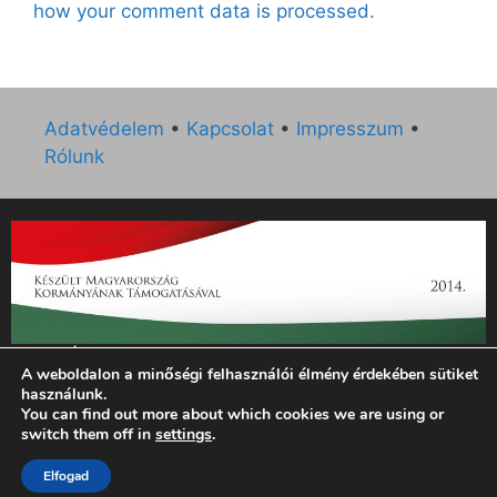
how your comment data is processed.
Adatvédelem
•
Kapcsolat
•
Impresszum
•
Rólunk
„Az Új Ember katolikus hetilap 2014. évi működésének
A weboldalon a minőségi felhasználói élmény érdekében sütiket
támogatását az EGYH-KCP-14-P-0121 sz. támogatási
használunk.
szerződés keretében 3 000 000 Ft összegben támogatta az
You can find out more about which cookies we are using or
Emberi Erőforrások Minisztériuma.”
switch them off in
settings
.
Elfogad
© 2026 Magyar Kurír - Új Ember
• Készült
GeneratePress