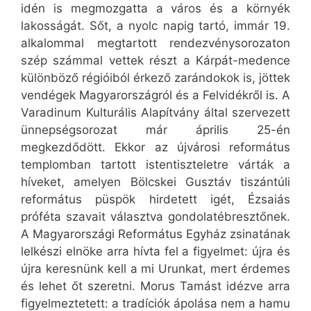
idén is megmozgatta a város és a környék
lakosságát. Sőt, a nyolc napig tartó, immár 19.
alkalommal megtartott rendezvénysorozaton
szép számmal vettek részt a Kárpát-medence
különböző régióiból érkező zarándokok is, jöttek
vendégek Magyarországról és a Felvidékről is. A
Varadinum Kulturális Alapítvány által szervezett
ünnepségsorozat már április 25-én
megkezdődött. Ekkor az újvárosi református
templomban tartott istentiszteletre várták a
híveket, amelyen Bölcskei Gusztáv tiszántúli
református püspök hirdetett igét, Ézsaiás
próféta szavait választva gondolatébresztőnek.
A Magyarországi Református Egyház zsinatának
lelkészi elnöke arra hívta fel a figyelmet: újra és
újra keresnünk kell a mi Urunkat, mert érdemes
és lehet őt szeretni. Morus Tamást idézve arra
figyelmeztetett: a tradíciók ápolása nem a hamu