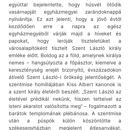
egyúttal bejelentette, hogy húsvét ötödik
vasárnapját egyházmegyei zarándoknappá
nyilvánítja. Ez azt jelenti, hogy a jövő évtől
kezdődően erre a napra az egész
egyházmegyéből várják majd a híveket és
papokat, hogy leróják tiszteletüket a
városalapítóként tisztelt Szent László király
emléke előtt. Boldog az a föld, amelynek királya
nemes – hangsúlyozta a főpásztor, kiemelve a
kereszténység erejét bizonyító, évszázadokon
átívelő Szent László-i örökség jelentőségét. A
szentmise homíliájában Kiss Albert kanonok is
a szent király életéről beszélt. „Szent László az
életével prédikál nekünk, hiszen tetteivel az
isteni akaratot valósította meg” – fogalmazott a
barátok templomának plébánosa. A szentmise
után a püspök külön köszöntötte a
székesegyházban megjelent édesanyákat,