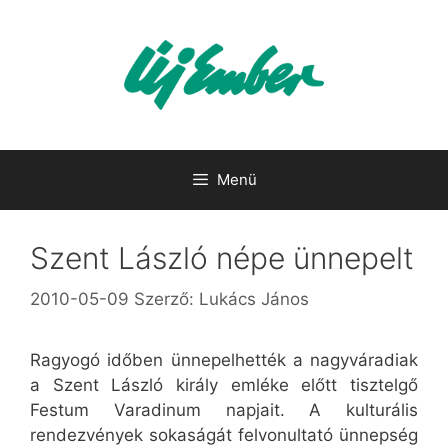
Kilépés
a
tartalomba
Menü
Szent László népe ünnepelt
2010-05-09
Szerző:
Lukács János
Ragyogó időben ünnepelhették a nagyváradiak
a Szent László király emléke előtt tisztelgő
Festum Varadinum napjait. A kulturális
rendezvények sokaságát felvonultató ünnepség