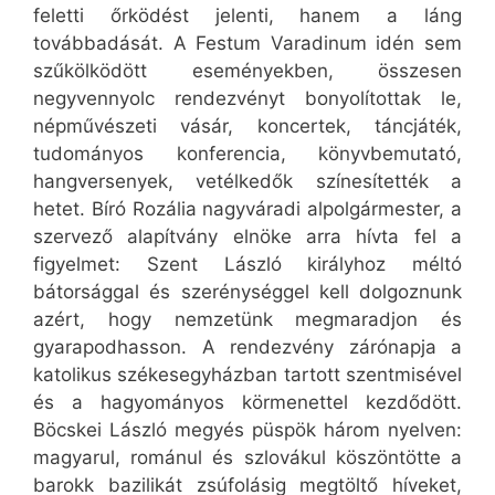
feletti őrködést jelenti, hanem a láng
továbbadását. A Festum Varadinum idén sem
szűkölködött eseményekben, összesen
negyvennyolc rendezvényt bonyolítottak le,
népművészeti vásár, koncertek, táncjáték,
tudományos konferencia, könyvbemutató,
hangversenyek, vetélkedők színesítették a
hetet. Bíró Rozália nagyváradi alpolgármester, a
szervező alapítvány elnöke arra hívta fel a
figyelmet: Szent László királyhoz méltó
bátorsággal és szerénységgel kell dolgoznunk
azért, hogy nemzetünk megmaradjon és
gyarapodhasson. A rendezvény zárónapja a
katolikus székesegyházban tartott szentmisével
és a hagyományos körmenettel kezdődött.
Böcskei László megyés püspök három nyelven:
magyarul, románul és szlovákul köszöntötte a
barokk bazilikát zsúfolásig megtöltő híveket,