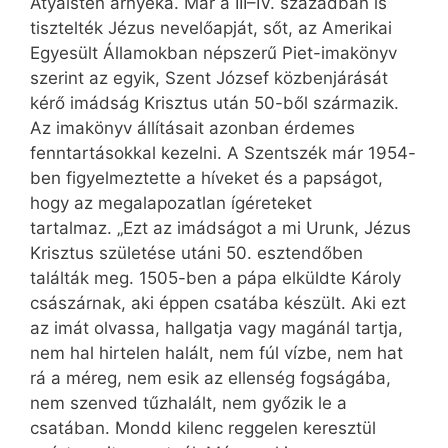
Atyaisten árnyéka. Már a III–IV. században is
tisztelték Jézus nevelőapját, sőt, az Amerikai
Egyesült Államokban népszerű Piet-imakönyv
szerint az egyik, Szent József közbenjárását
kérő imádság Krisztus után 50-ből származik.
Az imakönyv állításait azonban érdemes
fenntartásokkal kezelni. A Szentszék már 1954-
ben figyelmeztette a híveket és a papságot,
hogy az megalapozatlan ígéreteket
tartalmaz. „Ezt az imádságot a mi Urunk, Jézus
Krisztus születése utáni 50. esztendőben
találták meg. 1505-ben a pápa elküldte Károly
császárnak, aki éppen csatába készült. Aki ezt
az imát olvassa, hallgatja vagy magánál tartja,
nem hal hirtelen halált, nem fúl vízbe, nem hat
rá a méreg, nem esik az ellenség fogságába,
nem szenved tűzhalált, nem győzik le a
csatában. Mondd kilenc reggelen keresztül