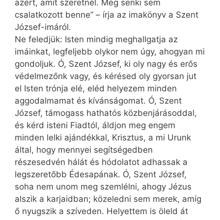
azért, amit szeretnél. Még senki sem
csalatkozott benne” – írja az imakönyv a Szent
József-imáról.
Ne feledjük: Isten mindig meghallgatja az
imáinkat, legfeljebb olykor nem úgy, ahogyan mi
gondoljuk. Ó, Szent József, ki oly nagy és erős
védelmezőnk vagy, és kérésed oly gyorsan jut
el Isten trónja elé, eléd helyezem minden
aggodalmamat és kívánságomat. Ó, Szent
József, támogass hathatós közbenjárásoddal,
és kérd isteni Fiadtól, áldjon meg engem
minden lelki ajándékkal, Krisztus, a mi Urunk
által, hogy mennyei segítségedben
részesedvén hálát és hódolatot adhassak a
legszeretőbb Édesapának. Ó, Szent József,
soha nem unom meg szemlélni, ahogy Jézus
alszik a karjaidban; közeledni sem merek, amíg
ő nyugszik a szíveden. Helyettem is öleld át