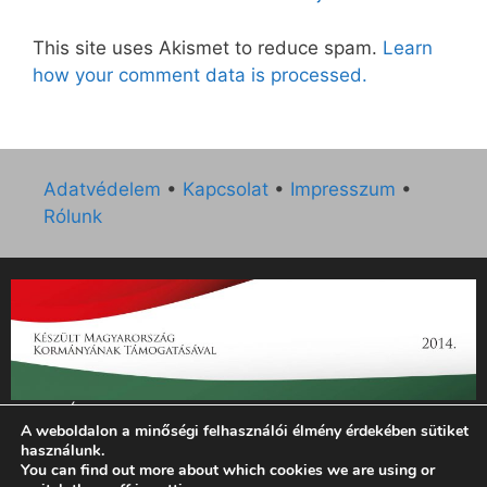
This site uses Akismet to reduce spam.
Learn
how your comment data is processed.
Adatvédelem
•
Kapcsolat
•
Impresszum
•
Rólunk
„Az Új Ember katolikus hetilap 2014. évi működésének
A weboldalon a minőségi felhasználói élmény érdekében sütiket
támogatását az EGYH-KCP-14-P-0121 sz. támogatási
használunk.
szerződés keretében 3 000 000 Ft összegben támogatta az
You can find out more about which cookies we are using or
Emberi Erőforrások Minisztériuma.”