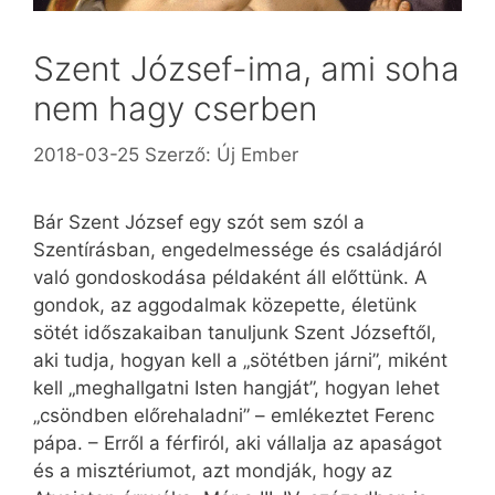
Szent József-ima, ami soha
nem hagy cserben
2018-03-25
Szerző:
Új Ember
Bár Szent József egy szót sem szól a
Szentírásban, engedelmessége és családjáról
való gondoskodása példaként áll előttünk. A
gondok, az aggodalmak közepette, életünk
sötét időszakaiban tanuljunk Szent Józseftől,
aki tudja, hogyan kell a „sötétben járni”, miként
kell „meghallgatni Isten hangját”, hogyan lehet
„csöndben előrehaladni” – emlékeztet Ferenc
pápa. – Erről a férfiról, aki vállalja az apaságot
és a misztériumot, azt mondják, hogy az