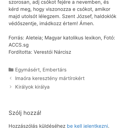
szorosan, adj csókot fejére a nevemben, és
kérd meg, hogy viszonozza e csókot, amikor
majd utolsót lélegzem. Szent József, haldoklók
védőszentje, imádkozz értem! Ámen.
Forrás: Aleteia; Magyar katolikus lexikon, Fotó:
ACCS.sg
Fordította: Verestói Nárcisz
Kategória
Egymásért
,
Embertárs
Imaóra keresztény mártírokért
Királyok királya
Szólj hozzá!
Hozzászólás küldéséhez
be kell jelentkezni
.