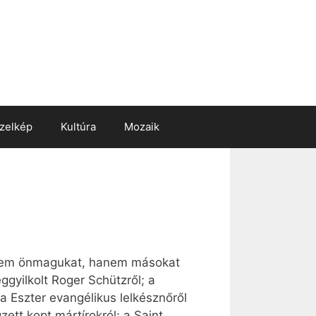
zelkép
Kultúra
Mozaik
t sem önmagukat, hanem másokat
yilkolt Roger Schützről; a
 Eszter evangélikus lelkésznőről
ett kopt mártírokról; a Saint