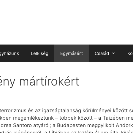
gyházunk
Lelkiség
Egymásért
Család
Kö
ény mártírokért
 terrorizmus és az igazságtalanság körülményei közöt
kben megemlékeztünk – többek között – a Taizében megg
rea Santoro atyáról; a Budapesten meggyilkolt Andorka
ás plébánosról, a Líbiában az Iszlám Állam által kivégz