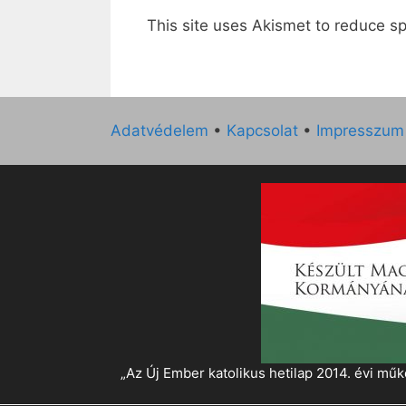
This site uses Akismet to reduce 
Adatvédelem
•
Kapcsolat
•
Impresszum
„Az Új Ember katolikus hetilap 2014. évi 