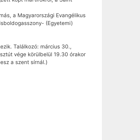
Tamás, a Magyarországi Evangélikus
s­bol­dog­asszony- (Egyetemi)
ezik. Találkozó: március 30.,
sztút vége körülbelül 19.30 órakor
esz a szent sírnál.)