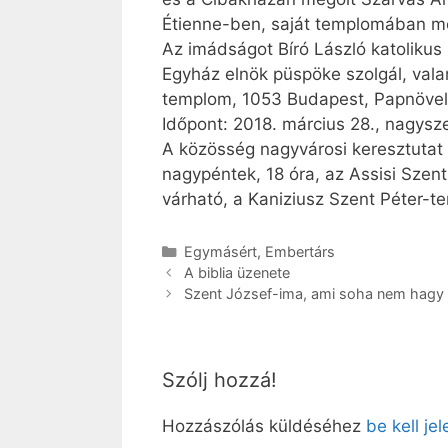
Étienne-ben, saját templomában me
Az imádságot Bíró László katolikus
Egyház elnök püspöke szolgál, vala
templom, 1053 Budapest, Papnöveld
Időpont: 2018. március 28., nagysz
A közösség nagyvárosi keresztutat i
nagypéntek, 18 óra, az Assisi Szent
várható, a Kaniziusz Szent Péter-te
Kategória
Egymásért
,
Embertárs
A biblia üzenete
Szent József-ima, ami soha nem hagy
Szólj hozzá!
Hozzászólás küldéséhez
be kell je