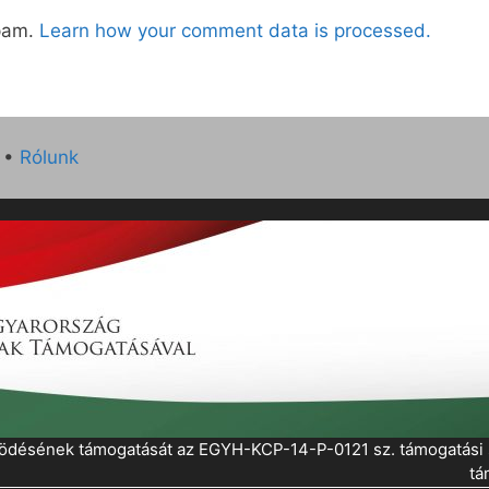
spam.
Learn how your comment data is processed.
•
Rólunk
működésének támogatását az EGYH-KCP-14-P-0121 sz. támogatás
tá