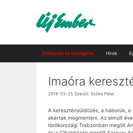
Kilépés
a
tartalomba
Előfizetés és támogatás
Hírek
E
Imaóra kereszt
2018-03-25
Szerző:
Szőke Péter
A keresztényüldözés, a háborúk, a
akartak megmenteni. Az elmúlt éve
törökországi Trabzonban megölt And
és a Cibakházán megölt Szarvas Andr