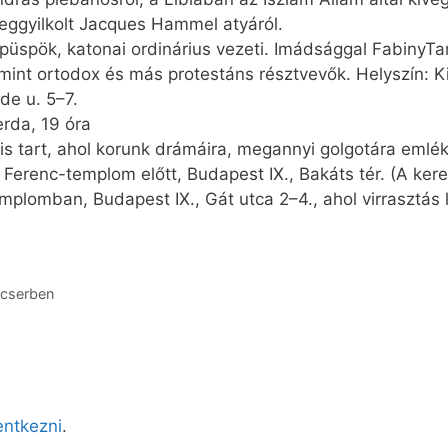
ggyilkolt Jacques Hammel atyáról.
 püspök, katonai ordi­ná­rius vezeti. Imádsággal Fabiny
mint ortodox és más protestáns résztvevők. Helyszín: Ki
e u. 5–7.
erda, 19 óra
s tart, ahol korunk drámáira, megannyi golgotára emlék
 Ferenc-templom előtt, Budapest IX., Bakáts tér. (A kere
mplomban, Budapest IX., Gát utca 2–4., ahol virrasztás l
 cserben
lentkezni
.