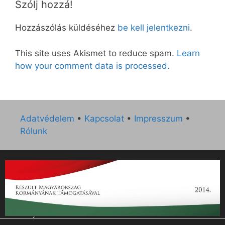
Szólj hozzá!
Hozzászólás küldéséhez
be kell jelentkezni
.
This site uses Akismet to reduce spam.
Learn
how your comment data is processed.
Adatvédelem
•
Kapcsolat
•
Impresszum
•
Rólunk
„Az Új Ember katolikus hetilap 2014. évi működésének