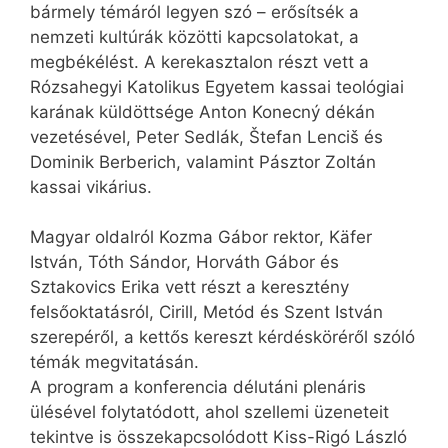
bármely témáról legyen szó – erősítsék a
nemzeti kultúrák közötti kapcsolatokat, a
megbékélést. A kerekasztalon részt vett a
Rózsahegyi Katolikus Egyetem kassai teológiai
karának küldöttsége Anton Konecný dékán
vezetésével, Peter Sedlák, Štefan Lenciš és
Dominik Berberich, valamint Pásztor Zoltán
kassai vikárius.
Magyar oldalról Kozma Gábor rektor, Käfer
István, Tóth Sándor, Horváth Gábor és
Sztakovics Erika vett részt a keresztény
felsőoktatásról, Cirill, Metód és Szent István
szerepéről, a kettős kereszt kérdésköréről szóló
témák megvitatásán.
A program a konferencia délutáni plenáris
ülésével folytatódott, ahol szellemi üzeneteit
tekintve is összekapcsolódott Kiss-Rigó László