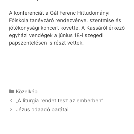
A konferenciát a Gál Ferenc Hittudományi
Főiskola tanévzáró rendezvénye, szentmise és
jótékonysági koncert követte. A Kassáról érkező
egyházi vendégek a június 18-i szegedi
papszentelésen is részt vettek.
Kategória
Közelkép
„A liturgia rendet tesz az emberben”
Jézus odaadó barátai