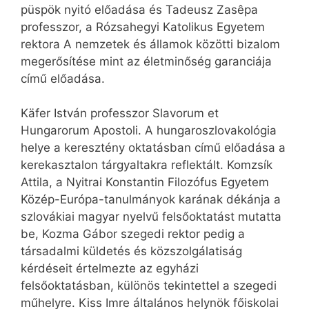
püspök nyitó előadása és Tadeusz Zasêpa
professzor, a Rózsahegyi Katolikus Egyetem
rektora A nemzetek és államok közötti bizalom
megerősítése mint az életminőség garanciája
című előadása.
Käfer István professzor Slavorum et
Hungarorum Apostoli. A hungaroszlovakológia
helye a keresztény oktatásban című előadása a
kerekasztalon tárgyaltakra reflektált. Komzsík
Attila, a Nyitrai Konstantin Filozófus Egyetem
Közép-Európa-tanulmányok karának dékánja a
szlovákiai magyar nyelvű felsőoktatást mutatta
be, Kozma Gábor szegedi rektor pedig a
társadalmi küldetés és közszolgálatiság
kérdéseit értelmezte az egyházi
felsőoktatásban, különös tekintettel a szegedi
műhelyre. Kiss Imre általános helynök főiskolai