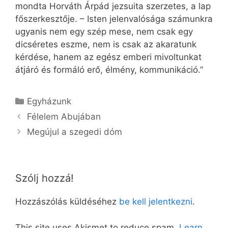
mondta Horváth Árpád jezsuita szerzetes, a lap
főszerkesztője. – Isten jelenvalósága számunkra
ugyanis nem egy szép mese, nem csak egy
dicséretes eszme, nem is csak az akaratunk
kérdése, hanem az egész emberi mivoltunkat
átjáró és formáló erő, élmény, kommunikáció.”
Kategória
Egyházunk
Félelem Abujában
Megújul a szegedi dóm
Szólj hozzá!
Hozzászólás küldéséhez
be kell jelentkezni
.
This site uses Akismet to reduce spam.
Learn