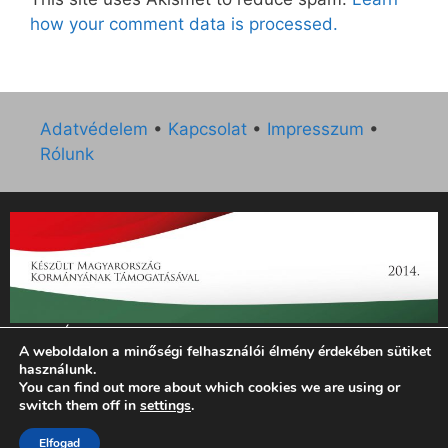
how your comment data is processed.
Adatvédelem
•
Kapcsolat
•
Impresszum
•
Rólunk
„Az Új Ember katolikus hetilap 2014. évi működésének
A weboldalon a minőségi felhasználói élmény érdekében sütiket
támogatását az EGYH-KCP-14-P-0121 sz. támogatási
használunk.
szerződés keretében 3 000 000 Ft összegben támogatta az
You can find out more about which cookies we are using or
Emberi Erőforrások Minisztériuma.”
switch them off in
settings
.
© 2026 Magyar Kurír - Új Ember
• Készült
GeneratePress
Elfogad