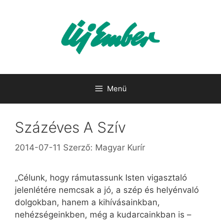
Kilépés
a
tartalomba
Menü
Százéves A Szív
2014-07-11
Szerző:
Magyar Kurír
„Célunk, hogy rámutassunk Isten vigasztaló
jelenlétére nemcsak a jó, a szép és helyénvaló
dolgokban, hanem a kihívásainkban,
nehézségeinkben, még a kudarcainkban is –